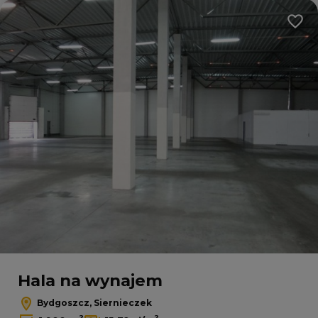
Dodaj
Hala na wynajem
Bydgoszcz, Siernieczek
2
2