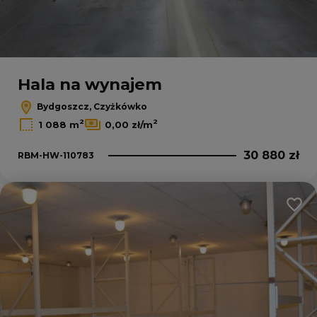
Hala na wynajem
Bydgoszcz, Czyżkówko
2
2
1 088 m
0,00 zł/m
30 880 zł
RBM-HW-110783
Dodaj