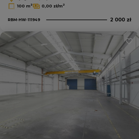
2
2
100 m
0,00 zł/m
2 000 zł
RBM-HW-111949
Dodaj