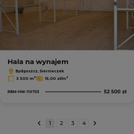
Hala na wynajem
Bydgoszcz, Siernieczek
2
2
3 500 m
15,00 zł/m
52 500 zł
RBM-HW-110753
1
2
3
4
prev
next