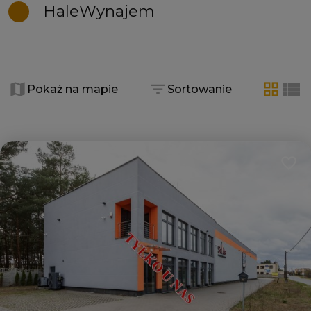
Hale
Wynajem
+
−
Pokaż na mapie
Sortowanie
tabela
list
Dodaj