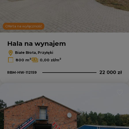
Oferta na wyłączność
Leaflet
|
© OpenMapTiles
© OpenStreetMap contributors
Hala na wynajem
Białe Błota, Przyłęki
2
2
800 m
0,00 zł/m
22 000 zł
RBM-HW-112159
Dodaj