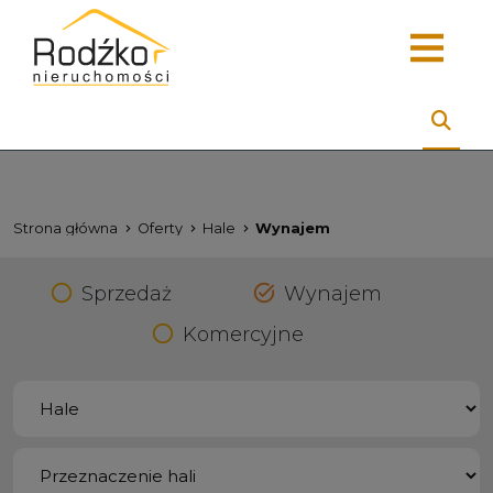
Strona główna
Oferty
Hale
Wynajem
Sprzedaż
Wynajem
Komercyjne