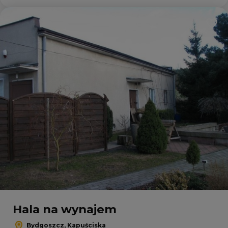
Dodaj
Hala na wynajem
Bydgoszcz, Kapuściska