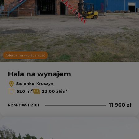
Oferta na wyłączność
Hala na wynajem
Sicienko, Kruszyn
2
2
520 m
23,00 zł/m
11 960 zł
RBM-HW-112101
Dodaj