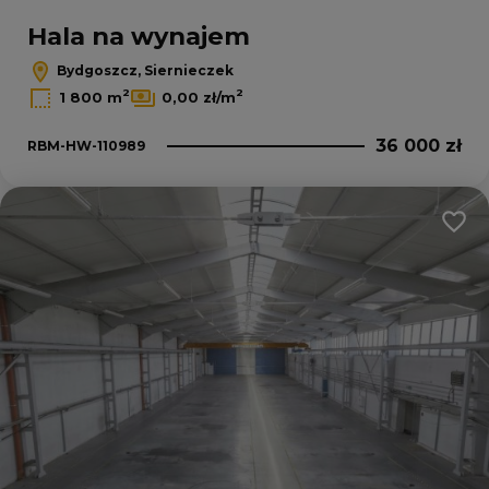
Hala na wynajem
Bydgoszcz, Siernieczek
2
2
1 800 m
0,00 zł/m
36 000 zł
RBM-HW-110989
Dodaj