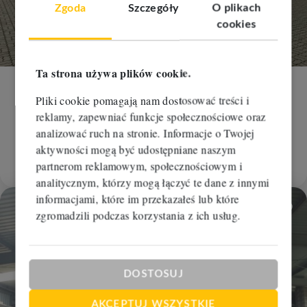
Zgoda
Szczegóły
O plikach
cookies
Ta strona używa plików cookie.
Hala na wynajem
Pliki cookie pomagają nam dostosować treści i
reklamy, zapewniać funkcje społecznościowe oraz
Bydgoszcz, Siernieczek
2
2
analizować ruch na stronie. Informacje o Twojej
636 m
28,00 zł/m
aktywności mogą być udostępniane naszym
17 808 zł
RBM-HW-111247
partnerom reklamowym, społecznościowym i
analitycznym, którzy mogą łączyć te dane z innymi
informacjami, które im przekazałeś lub które
zgromadzili podczas korzystania z ich usług.
Dodaj
DOSTOSUJ
AKCEPTUJ WSZYSTKIE