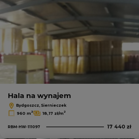
Hala na wynajem
Bydgoszcz, Siernieczek
2
2
960 m
18,17 zł/m
17 440 zł
RBM-HW-111097