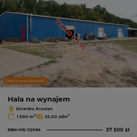
Oferta na wyłączność
Hala na wynajem
Sicienko, Kruszyn
2
2
1 500 m
25,00 zł/m
37 500 zł
RBM-HW-112094