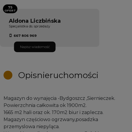
75
OFERT
Aldona Liczbińska
Specjalistka ds. sprzedaży
667 806 969
Napisz wiadomość
Opis
nieruchomości
Magazyn do wynajęcia -Bydgoszcz ,Siernieczek.
Powierzchnia całkowita ok 1900m2.
1665 m2 hali oraz ok. 170m2 biur i zaplecza.
Magazyn częściowo ogrzwany,posadzka
przemyslowa niepyląca.