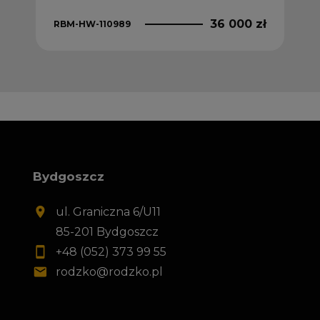
 zł
36 000 zł
RBM-HW-110989
RBM
Bydgoszcz
ul. Graniczna 6/U11
85-201 Bydgoszcz
+48 (052) 373 99 55
rodzko@rodzko.pl