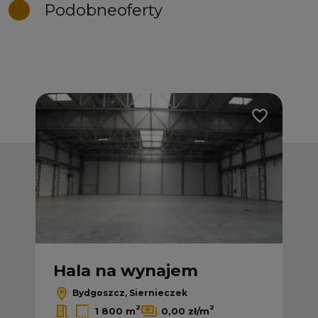
Podobne
oferty
Dodaj do ulubionych
Dodaj do ulub
Hala na wynajem
H
Bydgoszcz, Siernieczek
2
2
1 800 m
0,00 zł/m