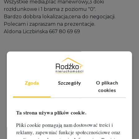
Wszystkie media,plac manewrowy,3 doki
rozłdunkowe i 1 brama z poziomu "0".
Bardzo dobbra lokalizacja,cena do negocjacji.
Polecam i zapraszam na prezentacje.
Aldona Liczbińska 667 80 69 69
Zgoda
Szczegóły
O plikach
cookies
Ta strona używa plików cookie.
Pliki cookie pomagają nam dostosować treści i
reklamy, zapewniać funkcje społecznościowe oraz