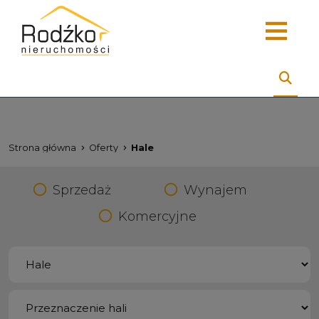
Strona główna
Oferty
Hale
Sprzedaż
Wynajem
Komercyjne