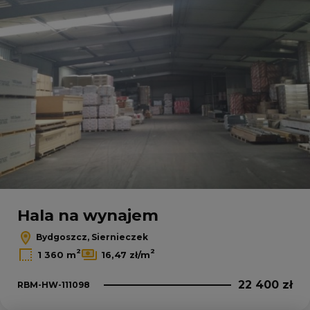
Hala na wynajem
Bydgoszcz, Siernieczek
2
2
1 360 m
16,47 zł/m
22 400 zł
RBM-HW-111098