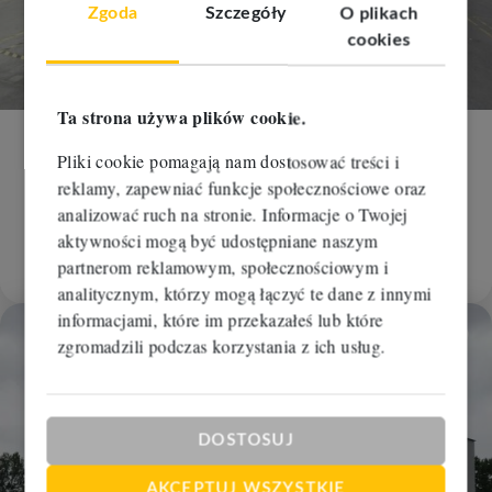
Zgoda
Szczegóły
O plikach
cookies
Ta strona używa plików cookie.
Hala na wynajem
Pliki cookie pomagają nam dostosować treści i
reklamy, zapewniać funkcje społecznościowe oraz
Bydgoszcz, Czyżkówko
analizować ruch na stronie. Informacje o Twojej
2
2
2 228 m
0,00 zł/m
aktywności mogą być udostępniane naszym
35 000 zł
RBM-HW-111633
partnerom reklamowym, społecznościowym i
analitycznym, którzy mogą łączyć te dane z innymi
informacjami, które im przekazałeś lub które
zgromadzili podczas korzystania z ich usług.
Dodaj
DOSTOSUJ
AKCEPTUJ WSZYSTKIE