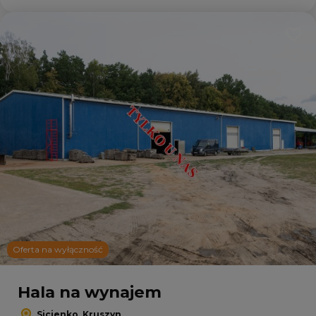
Dodaj
Oferta na wyłączność
Hala na wynajem
Sicienko, Kruszyn