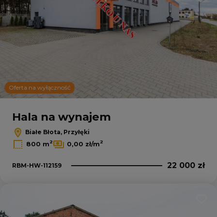
Oferta na wyłączność
Hala na wynajem
Białe Błota, Przyłęki
2
2
800 m
0,00 zł/m
22 000 zł
RBM-HW-112159
Dodaj