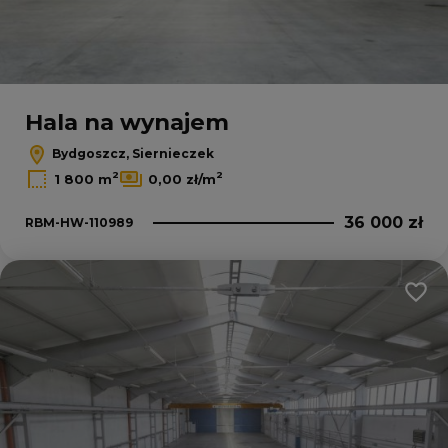
Hala na wynajem
Bydgoszcz, Siernieczek
2
2
1 800 m
0,00 zł/m
36 000 zł
RBM-HW-110989
Dodaj