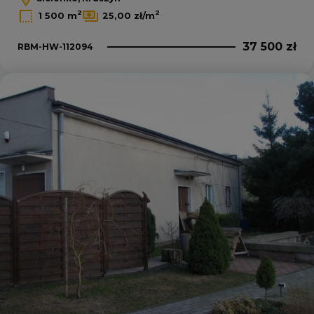
2
2
1 500 m
25,00 zł/m
37 500 zł
RBM-HW-112094
Dodaj