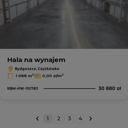
Hala na wynajem
Bydgoszcz, Czyżkówko
2
2
1 088 m
0,00 zł/m
30 880 zł
RBM-HW-110783
1
2
3
4
prev
next