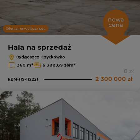
nowa
cena
Oferta na wyłączność
Leaflet
|
© OpenMapTiles
© OpenStreetMap contributors
Hala na sprzedaż
Bydgoszcz, Czyżkówko
2
2
360 m
6 388,89 zł/m
0 zł
2 300 000 zł
RBM-HS-112221
Dodaj