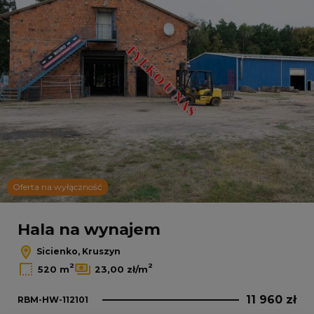
Oferta na wyłączność
Hala na wynajem
Sicienko, Kruszyn
2
2
520 m
23,00 zł/m
11 960 zł
RBM-HW-112101