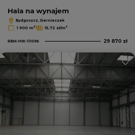
Hala na wynajem
Bydgoszcz, Siernieczek
2
2
1 900 m
15,72 zł/m
29 870 zł
RBM-HW-111096
Dodaj