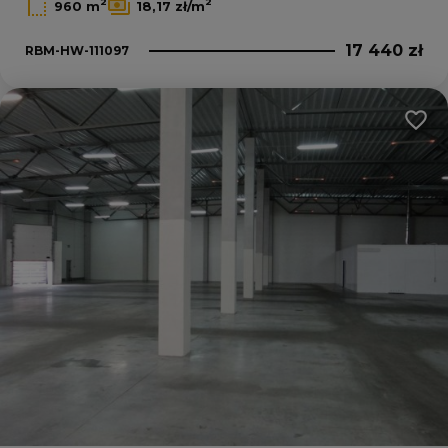
2
2
960 m
18,17 zł/m
17 440 zł
RBM-HW-111097
Dodaj