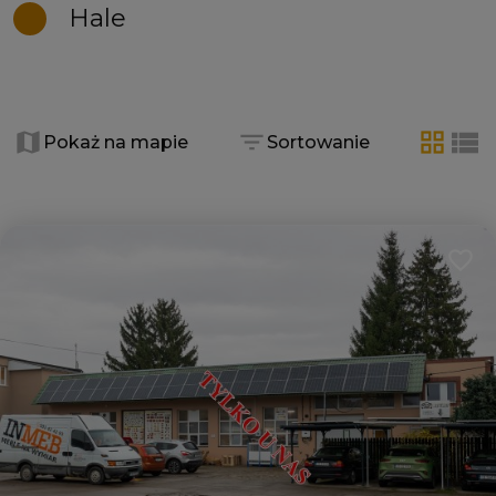
Hale
+
−
Pokaż na mapie
Sortowanie
tabela
list
Dodaj