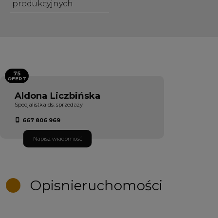
produkcyjnych
75
OFERT
Aldona Liczbińska
Specjalistka ds. sprzedaży
667 806 969
Napisz wiadomość
Opis
nieruchomości