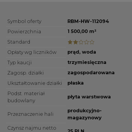
Symbol oferty
RBM-HW-112094
1 500,00 m²
Powierzchnia
Standard
prąd, woda
Opłaty wg liczników
trzymiesięczna
Typ kaucji
zagospodarowana
Zagosp. działki
płaska
Ukształtowanie działki
Podst. materiał
płyta warstwowa
budowlany
produkcyjno-
Przeznaczenie hali
magazynowy
Czynsz najmu netto
25 PLN