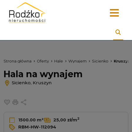
Strona główna
Oferty
Hale
Wynajem
Sicienko
Kruszyn
Hala na wynajem
Sicienko, Kruszyn
Dodaj do ulubionych
Drukuj
Udostępnij
2
1500.00 m²
25,00 zł/m
RBM-HW-112094