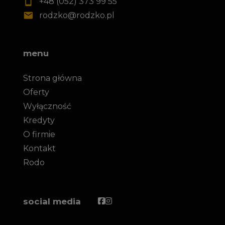
+48 (052) 373 99 55
rodzko@rodzko.pl
menu
Strona główna
Oferty
Wyłączność
Kredyty
O firmie
Kontakt
Rodo
Facebook
Facebook
social media