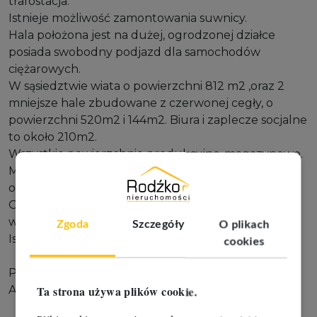
trafostacja.
Istnieje możliwość zamontowania suwnicy.
Hala położona jest na dużej, ogrodzonej działce
posiada swobodny podjazd dla samochodów
ciężarowych.
W sąsiedztwie wiata o powierzchni 812 m2 ,oraz 2
mniejsze hale zbudowane z czerwonej cegły, o
powierzchni 520m2 i 144m2. Biura i zaplecze socjalne
to około 210m2.
Wszystkie powierzchnie produkcyjno-magazynowe.
Można wynająć cały kompleks lub każdy budynek
oddzielnie.
Obiekt można wynająć z działająca produkcją,
wówczas cena do uzgodnienia.
Zgoda
Szczegóły
O plikach
Istnieje możliwość wynajmu dodatkowego placu.
cookies
Polecam i zapraszam na prezentację.
Aldona Liczbińska 667 80 69 69
Ta strona używa plików cookie.