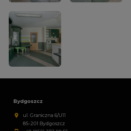
Bydgoszcz
ul. Graniczna 6/U11
85-201 Bydgoszcz