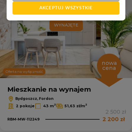
AKCEPTUJ WSZYSTKIE
WYNAJĘTE
nowa
cena
Oferta na wyłączność
Mieszkanie na wynajem
Bydgoszcz, Fordon
2
2
2 pokoje
43 m
51,63 zł/m
2 500 zł
2 200 zł
RBM-MW-112249