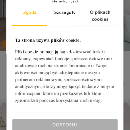
Zgoda
Szczegóły
O plikach
cookies
nowa
Ta strona używa plików cookie.
cena
Oferta na wyłączność
Pliki cookie pomagają nam dostosować treści i
Leaflet
|
© OpenMapTiles
© OpenStreetMap contributors
reklamy, zapewniać funkcje społecznościowe oraz
Mieszkanie na wynajem
analizować ruch na stronie. Informacje o Twojej
Bydgoszcz, Fordon
aktywności mogą być udostępniane naszym
2
2
partnerom reklamowym, społecznościowym i
2 pokoje
45 m
48,89 zł/m
2 500 zł
analitycznym, którzy mogą łączyć te dane z innymi
2 200 zł
RBM-MW-112264
informacjami, które im przekazałeś lub które
zgromadzili podczas korzystania z ich usług.
Dodaj
DOSTOSUJ