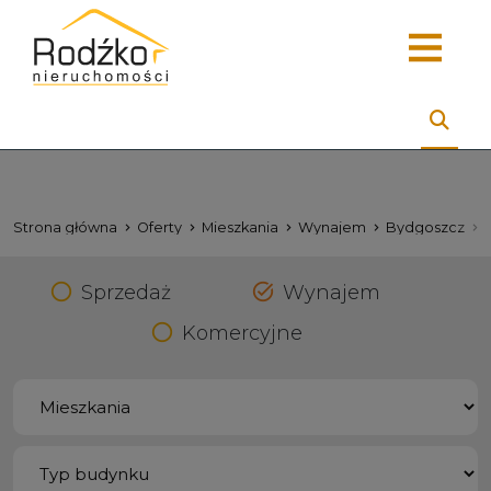
Strona główna
Oferty
Mieszkania
Wynajem
Bydgoszcz
Sprzedaż
Wynajem
Komercyjne