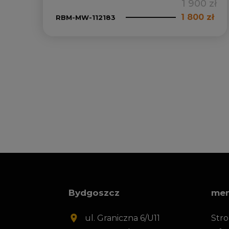
1 900 zł
1 800 zł
RBM-MW-112183
Bydgoszcz
me
ul. Graniczna 6/U11
Str