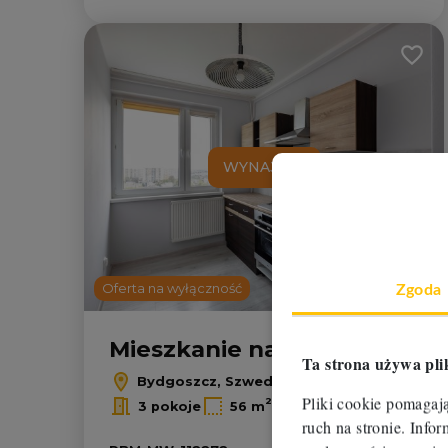
Dodaj
WYNAJĘTE
Oferta na wyłączność
Zgoda
Mieszkanie na wynajem
Ta strona używa pli
Bydgoszcz, Szwederowo
Pliki cookie pomagaj
2
2
3 pokoje
56 m
37,50 zł/m
ruch na stronie. Inf