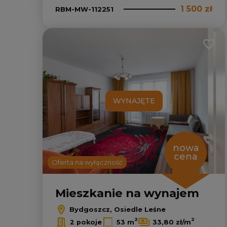
1 500 zł
RBM-MW-112251
Dodaj
WYNAJĘTE
nowa
cena
Oferta na wyłączność
Mieszkanie na wynajem
Bydgoszcz, Osiedle Leśne
2
2
2 pokoje
53 m
33,80 zł/m