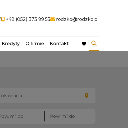
ocial link
Social link
+48 (052) 373 99 55
rodzko@rodzko.pl
Kredyty
O firmie
Kontakt
favorite