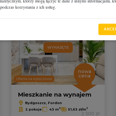
2 200 zł
nalitycznym, którzy mogą łączyć te dane z innymi informacjami, kt
RBM-MW-112264
 podczas korzystania z ich usług.
 do ulubionych
Dodaj do u
AKCE
WYNAJĘTE
nowa
cena
Oferta na wyłączność
Mieszkanie na wynajem
Bydgoszcz, Fordon
2
2
2 pokoje
43 m
51,63 zł/m
2 500 zł