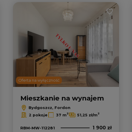
 do ulubionych
Dodaj do u
2
2
Oferta na wyłączność
Mieszkanie na wynajem
Bydgoszcz, Fordon
2
2
2 pokoje
37 m
51,25 zł/m
1 900 zł
RBM-MW-112281