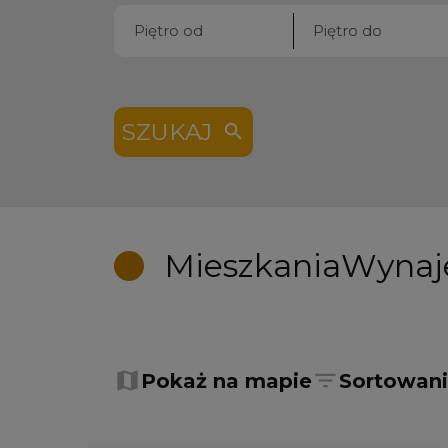
SZUKAJ
Mieszkania
Wyna
+
−
Pokaż na mapie
Sortowan