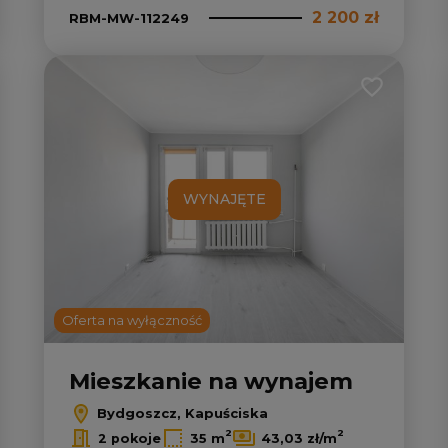
2 200 zł
RBM-MW-112249
 do ulubionych
Dodaj do u
WYNAJĘTE
Oferta na wyłączność
Mieszkanie na wynajem
Bydgoszcz, Kapuściska
2
2
2 pokoje
35 m
43,03 zł/m