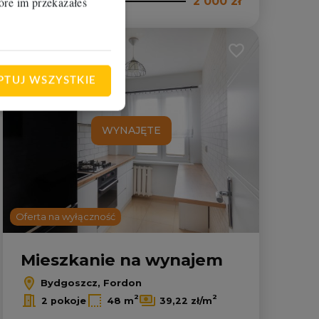
2 000 zł
óre im przekazałeś
RBM-MW-112256
lubionych
Dodaj do ulubion
PTUJ WSZYSTKIE
WYNAJĘTE
Oferta na wyłączność
Mieszkanie na wynajem
Bydgoszcz, Fordon
2
2
2 pokoje
48 m
39,22 zł/m