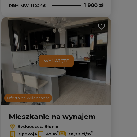
1 900 zł
RBM-MW-112246
lubionych
Dodaj do ulubion
WYNAJĘTE
Oferta na wyłączność
Mieszkanie na wynajem
Bydgoszcz, Błonie
2
2
3 pokoje
47 m
38,22 zł/m