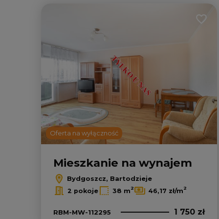
Dodaj
3
Oferta na wyłączność
Mieszkanie na wynajem
Bydgoszcz, Bartodzieje
2
2
2 pokoje
38 m
46,17 zł/m
1 750 zł
RBM-MW-112295