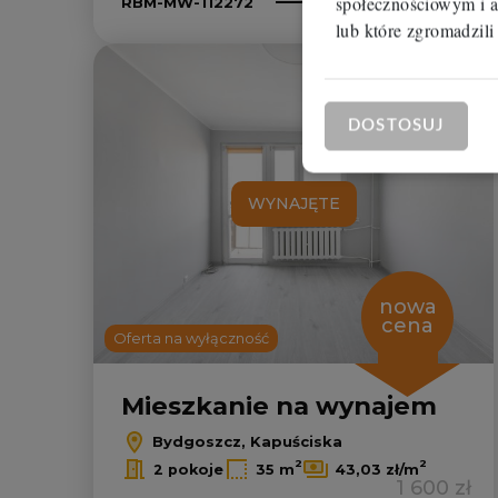
2 100 zł
społecznościowym i a
RBM-MW-112272
lub które zgromadzili
Dodaj
DOSTOSUJ
WYNAJĘTE
nowa
cena
Oferta na wyłączność
Mieszkanie na wynajem
Bydgoszcz, Kapuściska
2
2
2 pokoje
35 m
43,03 zł/m
1 600 zł