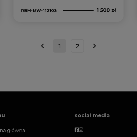
1 500 zł
RBM-MW-112103
1
2
prev
next
nu
social media
Facebook
Facebook
ona główna