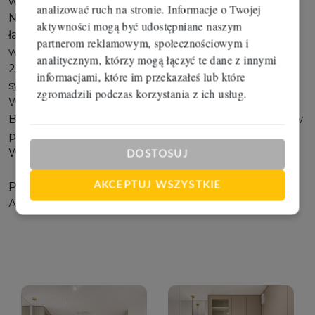
wyposażony.
analizować ruch na stronie. Informacje o Twojej
Nowe zabudowy, meble i sprzęty, nowa armatura w
aktywności mogą być udostępniane naszym
łazience pozwalają na komfortowe funkcjonowanie
partnerom reklamowym, społecznościowym i
w tej przestrzeni.
analitycznym, którzy mogą łączyć te dane z innymi
2 pokoje, w tym salon z aneksem kuchennym i
informacjami, które im przekazałeś lub które
sypialnia, duży balkon z pięknym widokiem.
zgromadzili podczas korzystania z ich usług.
W cenie najmu miejsce parkingowe.
Bardzo dobra lokalizacja, nowo powstające osiedle w
pełni skomunikowane z miastem.
Wokół tereny spacerowe i rekreacyjne.
DOSTOSUJ
AKCEPTUJ WSZYSTKIE
Polecam i zapraszam na prezentację.
Aldona Liczbińska 667 80 69 69