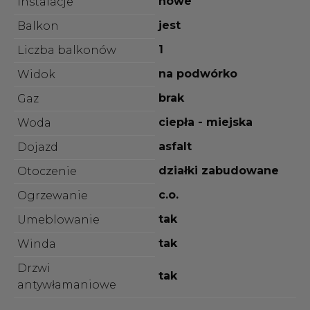
nowe
Instalacje
jest
Balkon
1
Liczba balkonów
na podwórko
Widok
brak
Gaz
ciepła - miejska
Woda
asfalt
Dojazd
działki zabudowane
Otoczenie
c.o.
Ogrzewanie
tak
Umeblowanie
tak
Winda
Drzwi
tak
antywłamaniowe