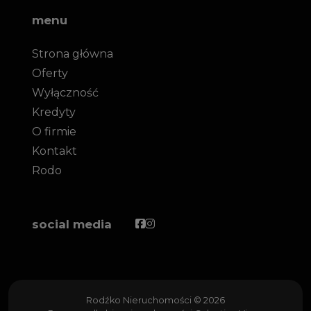
menu
Strona główna
Oferty
Wyłączność
Kredyty
O firmie
Kontakt
Rodo
Facebook
Facebook
social media
Rodźko Nieruchomości © 2026