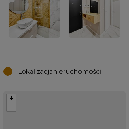
Lokalizacja
nieruchomości
+
−