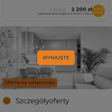
2 200 zł
nowa
2 500 zł
cena
Najniższa cena z ostatnich 30 dni: 2 200 zł
WYNAJĘTE
Oferta na wyłączność
Szczegóły
oferty