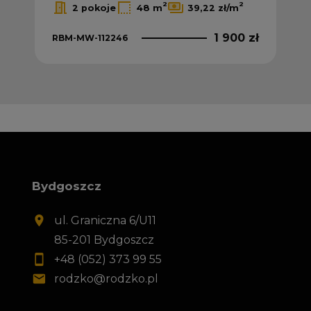
2
2
2
2 pokoje
48 m
39,22 zł/m
0 zł
1 900 zł
RBM-MW-112246
RB
Bydgoszcz
ul. Graniczna 6/U11
85-201 Bydgoszcz
+48 (052) 373 99 55
rodzko@rodzko.pl