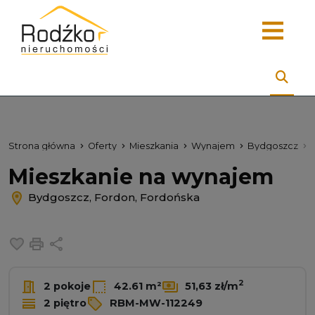
Strona główna
Oferty
Mieszkania
Wynajem
Bydgoszcz
Mieszkanie na wynajem
Bydgoszcz, Fordon, Fordońska
Dodaj do ulubionych
Drukuj
Udostępnij
2
2 pokoje
42.61 m²
51,63 zł/m
2 piętro
RBM-MW-112249