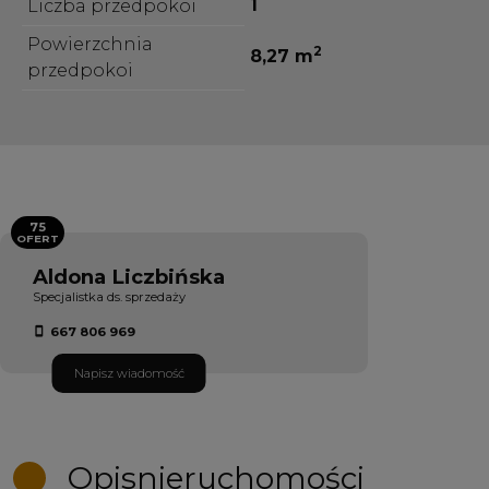
1
Liczba przedpokoi
Powierzchnia
2
8,27 m
przedpokoi
75
OFERT
Aldona Liczbińska
Specjalistka ds. sprzedaży
667 806 969
Napisz wiadomość
Opis
nieruchomości