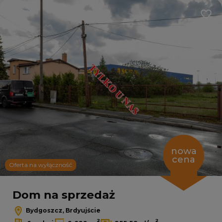
Dodaj
nowa
cena
Oferta na wyłączność
Dom na sprzedaż
Bydgoszcz, Brdyujście
2
2