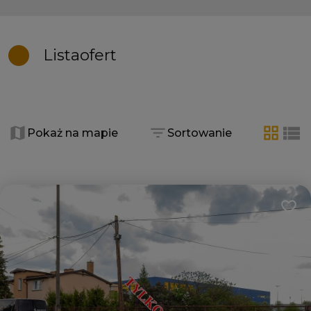
Lista
ofert
+
−
Pokaż na mapie
Sortowanie
tabela
list
Dodaj