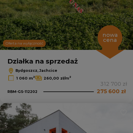
nowa
cena
Oferta na wyłączność
Działka na sprzedaż
Bydgoszcz, Jachcice
2
2
1 060 m
260,00 zł/m
312 700 zł
275 600 zł
RBM-GS-112202
Dodaj