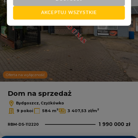
AKCEPTUJ WSZYSTKIE
Oferta na wyłączność
Dom na sprzedaż
Bydgoszcz, Czyżkówko
2
2
9 pokoi
584 m
3 407,53 zł/m
1 990 000 zł
RBM-DS-112220