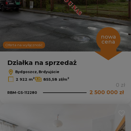
15
nowa
cena
Oferta na wyłączność
Leaflet
|
© OpenMapTiles
© OpenStreetMap contributors
Działka na sprzedaż
Bydgoszcz, Brdyujście
2
2
2 922 m
855,58 zł/m
0 zł
2 500 000 zł
RBM-GS-112280
Dodaj