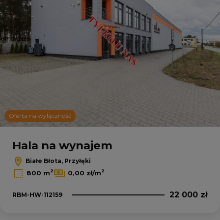
Oferta na wyłączność
Hala na wynajem
Białe Błota, Przyłęki
2
2
800 m
0,00 zł/m
22 000 zł
RBM-HW-112159