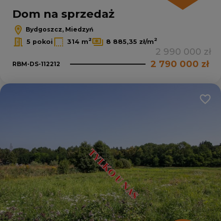
Dom na sprzedaż
Bydgoszcz, Miedzyń
2
2
5 pokoi
314 m
8 885,35 zł/m
2 990 000 zł
2 790 000 zł
RBM-DS-112212
Dodaj