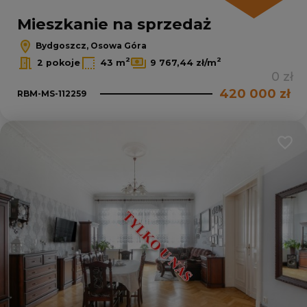
Mieszkanie na sprzedaż
Bydgoszcz, Osowa Góra
2
2
2 pokoje
43 m
9 767,44 zł/m
0 zł
420 000 zł
RBM-MS-112259
Dodaj