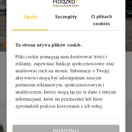
Zgoda
Szczegóły
O plikach
cookies
nowa
cena
Ta strona używa plików cookie.
Oferta na wyłączność
Pliki cookie pomagają nam dostosować treści i
Hala na sprzedaż
reklamy, zapewniać funkcje społecznościowe oraz
analizować ruch na stronie. Informacje o Twojej
Bydgoszcz, Czyżkówko
aktywności mogą być udostępniane naszym
2
2
360 m
6 388,89 zł/m
partnerom reklamowym, społecznościowym i
0 zł
analitycznym, którzy mogą łączyć te dane z innymi
2 300 000 zł
RBM-HS-112221
informacjami, które im przekazałeś lub które
zgromadzili podczas korzystania z ich usług.
Dodaj
DOSTOSUJ