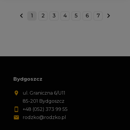
1
2
3
4
5
6
7
prev
next
Bydgoszcz
ul. Graniczna 6/U11
85-201 Bydgoszcz
+48 (052) 373 99 55
rodzko@rodzko.pl