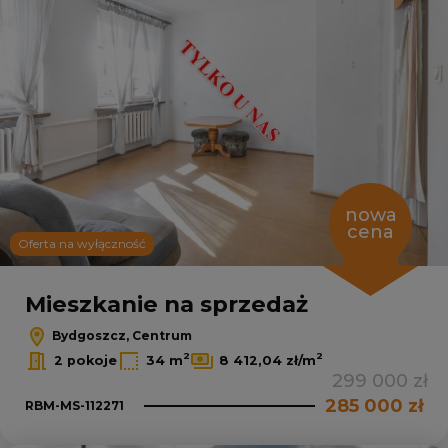
nowa
cena
Oferta na wyłączność
Mieszkanie na sprzedaż
Bydgoszcz, Centrum
2
2
2 pokoje
34 m
8 412,04 zł/m
299 000 zł
285 000 zł
RBM-MS-112271