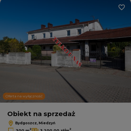
Dodaj
Oferta na wyłączność
Obiekt na sprzedaż
Bydgoszcz, Miedzyń
2
2
300 m
3 200,00 zł/m