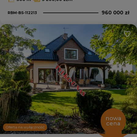
960 000 zł
RBM-BS-112213
Dodaj
nowa
cena
Oferta na wyłączność