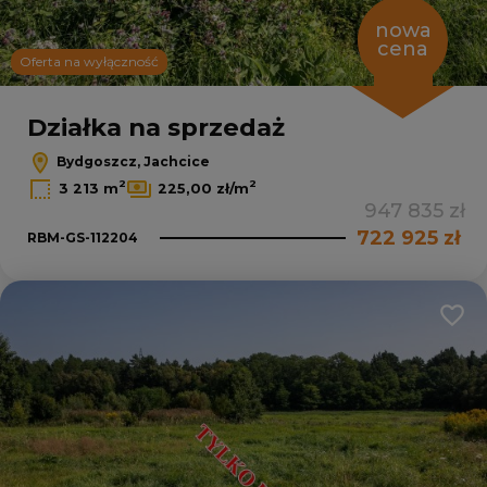
nowa
cena
Oferta na wyłączność
Działka na sprzedaż
Bydgoszcz, Jachcice
2
2
3 213 m
225,00 zł/m
947 835 zł
722 925 zł
RBM-GS-112204
Dodaj