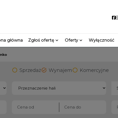
S
ona główna
Zgłoś ofertę
Oferty
Wyłączność
enko
Sprzedaż
Wynajem
Komercyjne