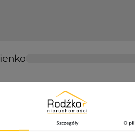
ienko
Dodaj do ulubionych
Szczegóły
O pl