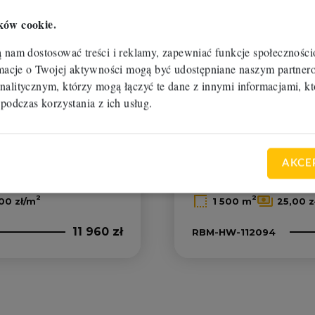
ków cookie.
ą nam dostosować treści i reklamy, zapewniać funkcje społecznośc
ormacje o Twojej aktywności mogą być udostępniane naszym partn
nalitycznym, którzy mogą łączyć te dane z innymi informacjami, kt
 podczas korzystania z ich usług.
Oferta na wyłączność
ynajem
Hala na wyna
AKCE
zyn
Sicienko, Kruszyn
2
2
00 zł/m
1 500 m
25,00 z
11 960 zł
RBM-HW-112094