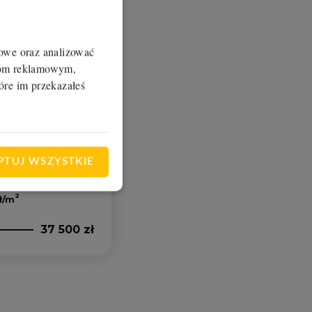
iowe oraz analizować
erom reklamowym,
óre im przekazałeś
jem
PTUJ WSZYSTKIE
2
ł/m
37 500 zł