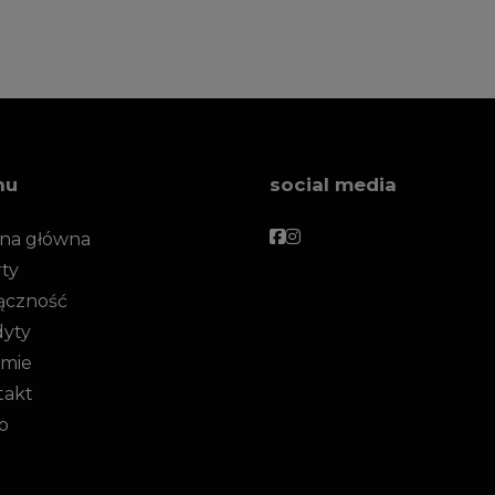
nu
social media
Facebook
Facebook
ona główna
ty
ączność
dyty
rmie
takt
o