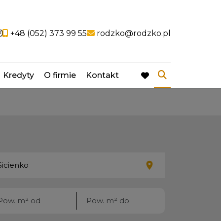
ocial link
Social link
+48 (052) 373 99 55
rodzko@rodzko.pl
Kredyty
O firmie
Kontakt
favorite