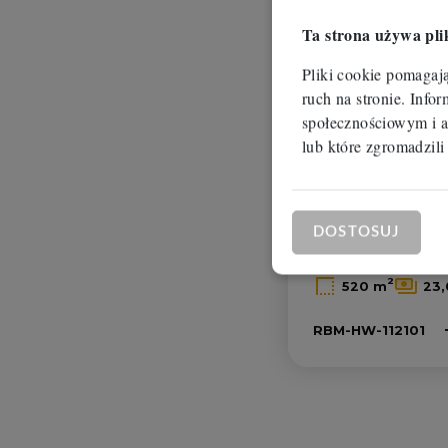
Ta strona używa pli
Pliki cookie pomagaj
ruch na stronie. Inf
społecznościowym i a
lub które zgromadzili
Oferta na wyłączność
Hala na w
DOSTOSUJ
Sicienko, Krus
2
520 m
23,
RBM-HW-112101