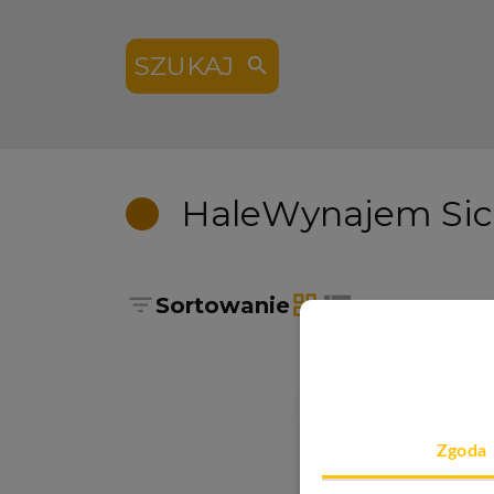
SZUKAJ
Hale
Wynajem Sic
Sortowanie
tabela
lista
Zgoda