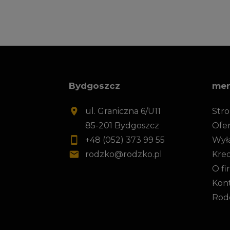
Bydgoszcz
me
ul. Graniczna 6/U11
Str
85-201 Bydgoszcz
Ofer
+48 (052) 373 99 55
Wył
rodzko@rodzko.pl
Kre
O fi
Kon
Rod