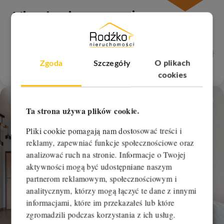
Mieszkanie na wynajem
Bydgoszcz, Fordon
2
2
2 pokoje
48 m
38,84 zł/m
0 zł
Zgoda
Szczegóły
O plikach
1 850 zł
RBM-MW-112286
cookies
Dodaj
Ta strona używa plików cookie.
Pliki cookie pomagają nam dostosować treści i
reklamy, zapewniać funkcje społecznościowe oraz
analizować ruch na stronie. Informacje o Twojej
aktywności mogą być udostępniane naszym
WYNAJĘTE
partnerom reklamowym, społecznościowym i
analitycznym, którzy mogą łączyć te dane z innymi
informacjami, które im przekazałeś lub które
zgromadzili podczas korzystania z ich usług.