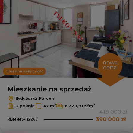
nowa
cena
Oferta na wyłączność
Mieszkanie na sprzedaż
Bydgoszcz, Fordon
2
2
2 pokoje
47 m
8 220,91 zł/m
419 000 zł
390 000 zł
RBM-MS-112267