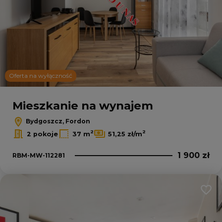
Oferta na wyłączność
Leaflet
|
© OpenMapTiles
© OpenStreetMap contributors
Mieszkanie na wynajem
Bydgoszcz, Fordon
2
2
2 pokoje
37 m
51,25 zł/m
1 900 zł
RBM-MW-112281
Dodaj