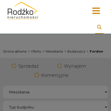
Strona główna
Oferty
Mieszkania
Bydgoszcz
Fordon
Sprzedaż
Wynajem
Komercyjne