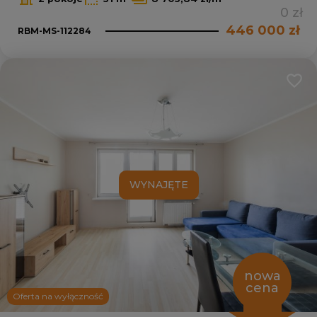
0 zł
446 000 zł
RBM-MS-112284
Dodaj
WYNAJĘTE
nowa
cena
Oferta na wyłączność