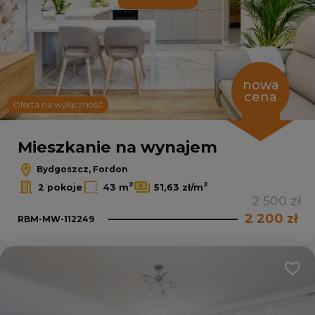
nowa
cena
Oferta na wyłączność
Mieszkanie na wynajem
Bydgoszcz, Fordon
2
2
2 pokoje
43 m
51,63 zł/m
2 500 zł
2 200 zł
RBM-MW-112249
Dodaj