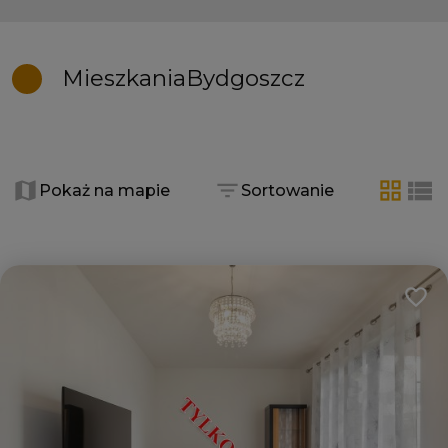
Mieszkania
Bydgoszcz
+
−
Pokaż na mapie
Sortowanie
tabela
list
Dodaj
5
2