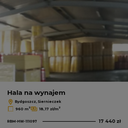
Hala na wynajem
Bydgoszcz, Siernieczek
2
2
960 m
18,17 zł/m
17 440 zł
RBM-HW-111097