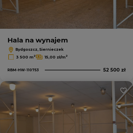
Hala na wynajem
Bydgoszcz, Siernieczek
2
2
3 500 m
15,00 zł/m
52 500 zł
RBM-HW-110753
Dodaj