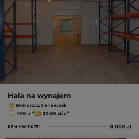
Hala na wynajem
Bydgoszcz, Siernieczek
2
2
400 m
20,00 zł/m
8 000 zł
RBM-HW-110751