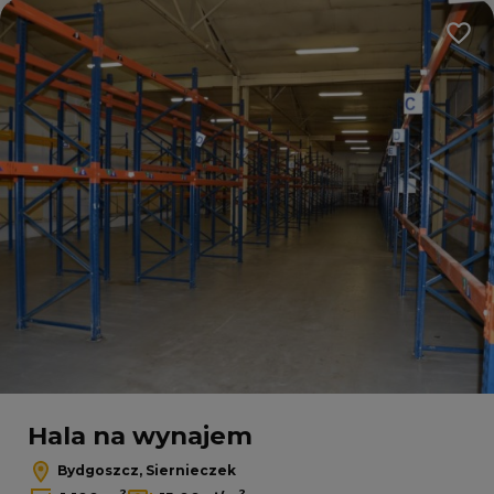
Dodaj
Hala na wynajem
Bydgoszcz, Siernieczek
2
2