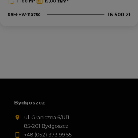
1 100 m
15,00 zł/m
16 500 zł
RBM-HW-110750
Bydgoszcz
ul. Graniczna 6/U11
85-201 Bydgoszcz
+48 (052) 373 99 55