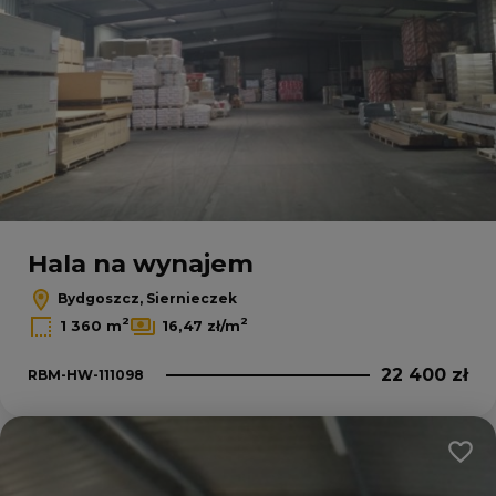
Hala na wynajem
Bydgoszcz, Siernieczek
2
2
1 360 m
16,47 zł/m
22 400 zł
RBM-HW-111098
Dodaj