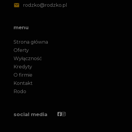
rodzko@rodzko.pl
menu
Strona główna
Oferty
Wyłączność
Kredyty
O firmie
Kontakt
Rodo
Facebook
Facebook
social media