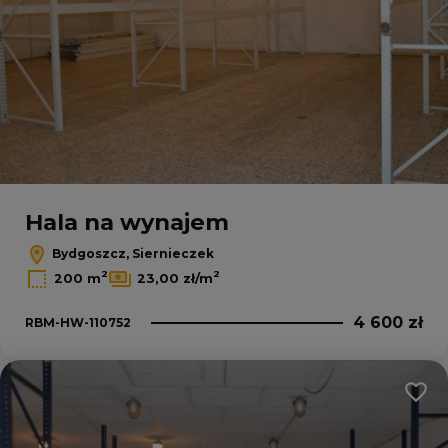
Hala na wynajem
Bydgoszcz, Siernieczek
2
2
200 m
23,00 zł/m
4 600 zł
RBM-HW-110752
Dodaj