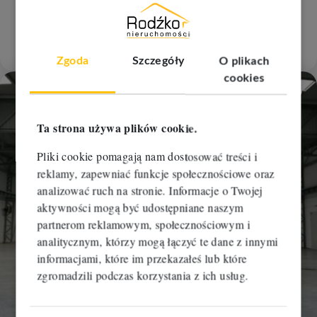
2
2
1 900 m
15,72 zł/m
29 870 zł
RBM-HW-111096
Zgoda
Szczegóły
O plikach
cookies
Dodaj
Ta strona używa plików cookie.
Pliki cookie pomagają nam dostosować treści i
reklamy, zapewniać funkcje społecznościowe oraz
analizować ruch na stronie. Informacje o Twojej
aktywności mogą być udostępniane naszym
partnerom reklamowym, społecznościowym i
analitycznym, którzy mogą łączyć te dane z innymi
informacjami, które im przekazałeś lub które
zgromadzili podczas korzystania z ich usług.