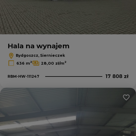
Leaflet
|
© OpenMapTiles
© OpenStreetMap contributors
Hala na wynajem
Bydgoszcz, Siernieczek
2
2
636 m
28,00 zł/m
17 808 zł
RBM-HW-111247
Dodaj