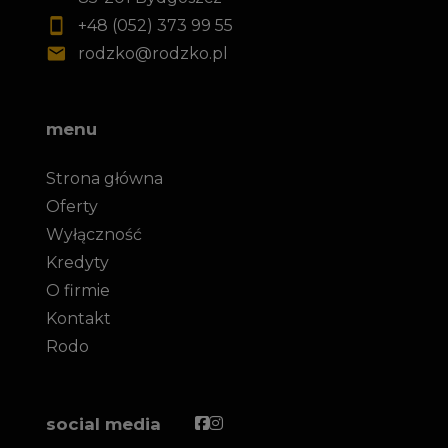
+48 (052) 373 99 55
rodzko@rodzko.pl
menu
Strona główna
Oferty
Wyłączność
Kredyty
O firmie
Kontakt
Rodo
Facebook
Facebook
social media