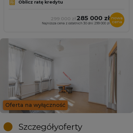
Oblicz ratę kredytu
285 000 zł
nowa
299 000 zł
cena
Najniższa cena z ostatnich 30 dni: 299 000 zł
Oferta na wyłączność
Szczegóły
oferty