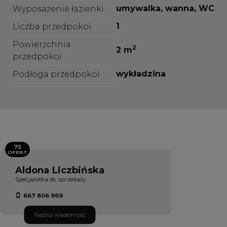
umywalka, wanna, WC
Wyposażenie łazienki
1
Liczba przedpokoi
Powierzchnia
2
2 m
przedpokoi
wykładzina
Podłoga przedpokoi
75
OFERT
Aldona Liczbińska
Specjalistka ds. sprzedaży
667 806 969
Napisz wiadomość