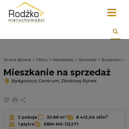
Strona główna
Oferty
Mieszkania
Sprzedaż
Bydgoszcz
Mieszkanie na sprzedaż
Bydgoszcz, Centrum, Zbożowy Rynek
Dodaj do ulubionych
Drukuj
Udostępnij
2
2 pokoje
33.88 m²
8 412,04 zł/m
1 piętro
RBM-MS-112271