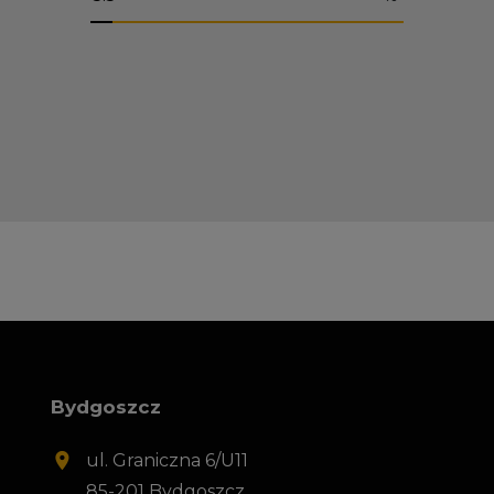
Bydgoszcz
ul. Graniczna 6/U11
85-201 Bydgoszcz