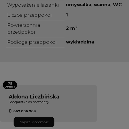
umywalka, wanna, WC
Wyposażenie łazienki
1
Liczba przedpokoi
Powierzchnia
2
2 m
przedpokoi
wykładzina
Podłoga przedpokoi
75
OFERT
Aldona Liczbińska
Specjalistka ds. sprzedaży
667 806 969
Napisz wiadomość