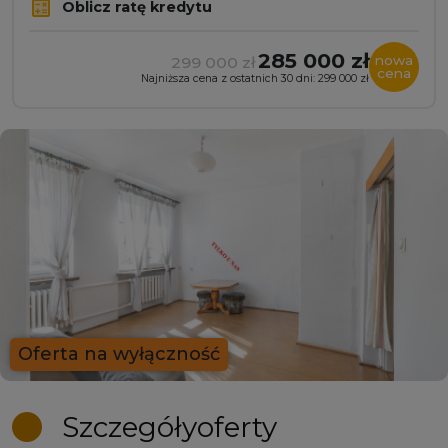
Oblicz ratę kredytu
285 000 zł
nowa
299 000 zł
cena
Najniższa cena z ostatnich 30 dni: 299 000 zł
Oferta na wyłączność
Szczegóły
oferty