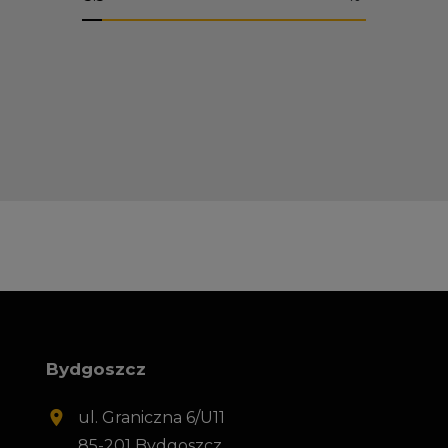
Bydgoszcz
ul. Graniczna 6/U11
85-201 Bydgoszcz