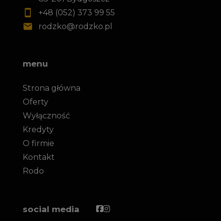
+48 (052) 373 99 55
rodzko@rodzko.pl
menu
Strona główna
Oferty
Wyłączność
Kredyty
O firmie
Kontakt
Rodo
Facebook
Facebook
social media