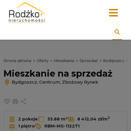
Strona główna
Oferty
Mieszkania
Sprzedaż
Bydgoszcz
Mieszkanie na sprzedaż
Bydgoszcz, Centrum, Zbożowy Rynek
Dodaj do ulubionych
Drukuj
Udostępnij
2
2 pokoje
33.88 m²
8 412,04 zł/m
1 piętro
RBM-MS-112271