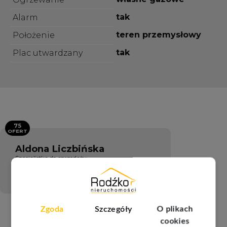
tak
Alarm
teren przemysłowy
Położenie
tak
Plac utwardzany
75
OFERT
Aldona Liczbińska
Specjalistka ds. sprzedaży
667 806 969
Napisz wiadomość
Zgoda
Szczegóły
O plikach
cookies