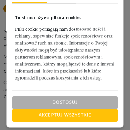
Opis
nieruchomości
Ta strona używa plików cookie.
Pliki cookie pomagają nam dostosować treści i
Nowoczesna hala o wysokim standardzie. Posiada
reklamy, zapewniać funkcje społecznościowe oraz
ona ogrzewanie gazowe, bramę o wys. ponad 4m.
analizować ruch na stronie. Informacje o Twojej
Wysokość hali wynosi 8m.
aktywności mogą być udostępniane naszym
partnerom reklamowym, społecznościowym i
Możliwość wynajęcia także większej powierzchni
analitycznym, którzy mogą łączyć te dane z innymi
magazynowej na tej samej posesji oraz pomieszczeń
informacjami, które im przekazałeś lub które
biurowych w biurowcu w sąsiednim budynku.
zgromadzili podczas korzystania z ich usług.
Oprócz czynszu najmu dojdą jeszcze koszty
administracyjne ok7,50 zł netto/m2 oraz opłaty za
prąd i gaz wg zużycia.
DOSTOSUJ
AKCEPTUJ WSZYSTKIE