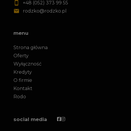
+48 (052) 373 99 55
rodzko@rodzko.pl
menu
Strona główna
Oferty
Wyłączność
Kredyty
O firmie
Kontakt
Rodo
Facebook
Facebook
social media