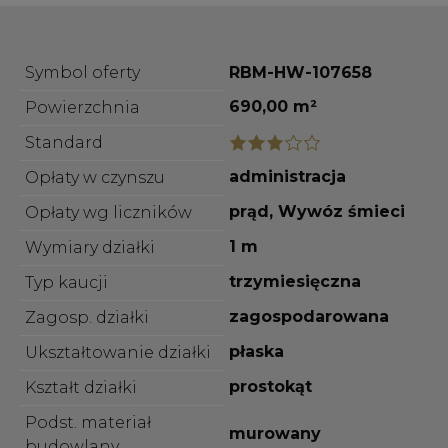
Symbol oferty
RBM-HW-107658
690,00 m²
Powierzchnia
Standard
administracja
Opłaty w czynszu
prąd, Wywóz śmieci
Opłaty wg liczników
1 m
Wymiary działki
trzymiesięczna
Typ kaucji
zagospodarowana
Zagosp. działki
płaska
Ukształtowanie działki
prostokąt
Kształt działki
Podst. materiał
murowany
budowlany