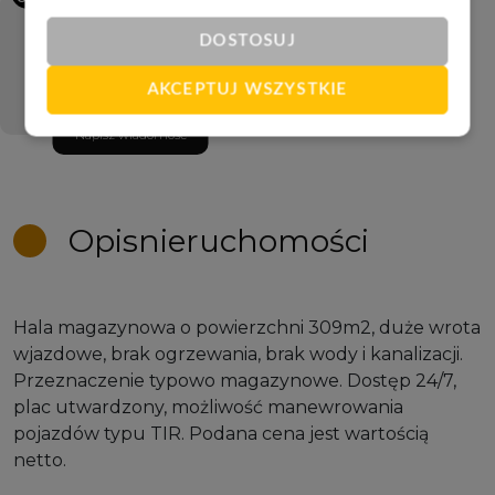
Aldona Liczbińska
DOSTOSUJ
Specjalistka ds. sprzedaży
AKCEPTUJ WSZYSTKIE
667 806 969
Napisz wiadomość
Opis
nieruchomości
Hala magazynowa o powierzchni 309m2, duże wrota
wjazdowe, brak ogrzewania, brak wody i kanalizacji.
Przeznaczenie typowo magazynowe. Dostęp 24/7,
plac utwardzony, możliwość manewrowania
pojazdów typu TIR. Podana cena jest wartością
netto.