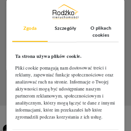
socjalnych [m2]
Liczba pomieszczeń
1
sanitarnych
Zgoda
Szczegóły
O plikach
Powierzchnia
cookies
2
1 m
pomieszczeń
sanitarnych [m2]
Liczba pomieszczeń
Ta strona używa plików cookie.
11
produkcyjnych
Pliki cookie pomagają nam dostosować treści i
Powierzchnia
reklamy, zapewniać funkcje społecznościowe oraz
2
1 m
pomieszczeń
analizować ruch na stronie. Informacje o Twojej
produkcyjnych [m2]
aktywności mogą być udostępniane naszym
partnerom reklamowym, społecznościowym i
analitycznym, którzy mogą łączyć te dane z innymi
informacjami, które im przekazałeś lub które
zgromadzili podczas korzystania z ich usług.
75
OFERT