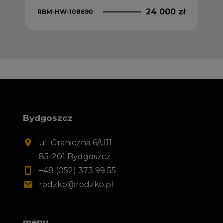
 zł
24 000 zł
RBM-HW-108690
RB
Bydgoszcz
ul. Graniczna 6/U11
85-201 Bydgoszcz
+48 (052) 373 99 55
rodzko@rodzko.pl
menu