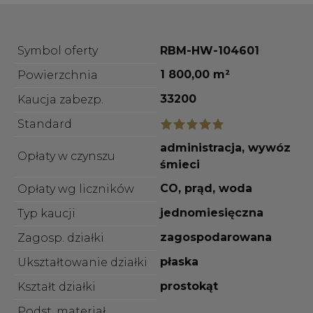
Symbol oferty
RBM-HW-104601
1 800,00 m²
Powierzchnia
33200
Kaucja zabezp.
Standard
administracja, wywóz
Opłaty w czynszu
śmieci
CO, prąd, woda
Opłaty wg liczników
jednomiesięczna
Typ kaucji
zagospodarowana
Zagosp. działki
płaska
Ukształtowanie działki
prostokąt
Kształt działki
Podst. materiał