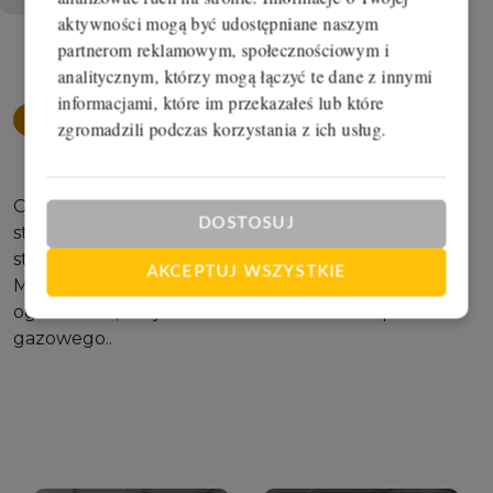
Napisz wiadomość
aktywności mogą być udostępniane naszym
partnerom reklamowym, społecznościowym i
analitycznym, którzy mogą łączyć te dane z innymi
informacjami, które im przekazałeś lub które
Opis
nieruchomości
zgromadzili podczas korzystania z ich usług.
Obiekt nowo wybudowany w bardzo wysokim
DOSTOSUJ
standardzie wysokość hali 6 m.Wjazd do hali z 2
stron. Posiada plac manewrowy wybrukowany.
AKCEPTUJ WSZYSTKIE
Możliwość dowolnej aranżacji hali. Hala nie posiada
ogrzewania, ale jest możliwość założenia np.
gazowego..