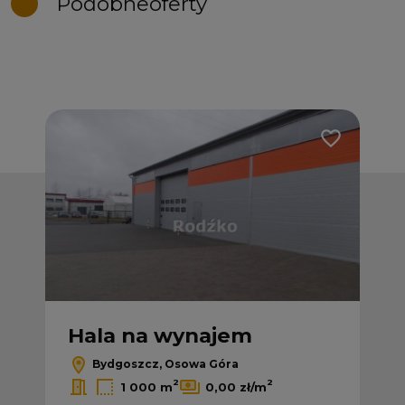
Podobne
oferty
Dodaj do ulubionych
Dodaj do ulub
Hala na wynajem
H
Bydgoszcz, Osowa Góra
2
2
1 000 m
0,00 zł/m