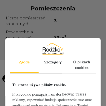
Pomieszczenia
Liczba pomieszczeń
3
sanitarnych
Powierzchnia
2
20 m
pomieszczeń
sanitarnych [m2]
Zgoda
Szczegóły
O plikach
cookies
75
OFERT
Ta strona używa plików cookie.
Aldona Liczbińska
Specjalistka ds. sprzedaży
Pliki cookie pomagają nam dostosować treści i
reklamy, zapewniać funkcje społecznościowe oraz
667 806 969
analizować ruch na stronie. Informacje o Twojej