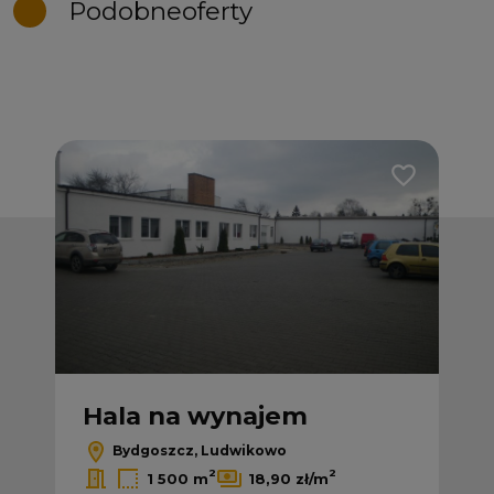
Podobne
oferty
Dodaj do ulub
Hala na wynajem
Bydgoszcz, Ludwikowo
2
2
1 500 m
18,90 zł/m