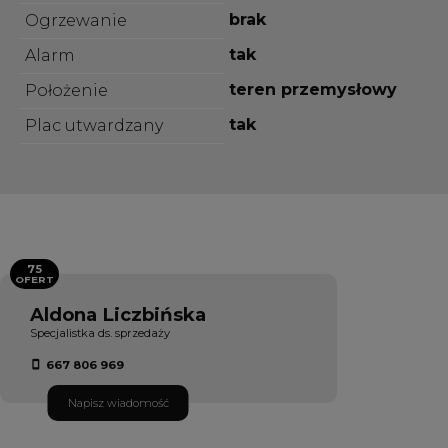
brak
Ogrzewanie
tak
Alarm
teren przemysłowy
Położenie
tak
Plac utwardzany
75
OFERT
Aldona Liczbińska
Specjalistka ds. sprzedaży
667 806 969
Napisz wiadomość