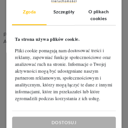
posadzka:
pylna
ogrzewanie:
nie
Zgoda
Szczegóły
O plikach
ogrodzenie:
nie
cookies
pomieszczenia biurowe:
Tak
Polecam i zapraszam na prezentację
Ta strona używa plików cookie.
Aldona Liczbińska: 667 80 69 69
Pliki cookie pomagają nam dostosować treści i
reklamy, zapewniać funkcje społecznościowe oraz
analizować ruch na stronie. Informacje o Twojej
aktywności mogą być udostępniane naszym
partnerom reklamowym, społecznościowym i
analitycznym, którzy mogą łączyć te dane z innymi
informacjami, które im przekazałeś lub które
zgromadzili podczas korzystania z ich usług.
DOSTOSUJ