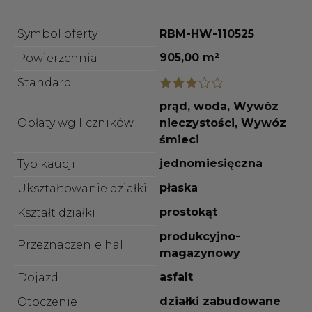
Symbol oferty
RBM-HW-110525
905,00 m²
Powierzchnia
Standard
prąd, woda, Wywóz
Opłaty wg liczników
nieczystości, Wywóz
śmieci
jednomiesięczna
Typ kaucji
płaska
Ukształtowanie działki
prostokąt
Kształt działki
produkcyjno-
Przeznaczenie hali
magazynowy
asfalt
Dojazd
działki zabudowane
Otoczenie