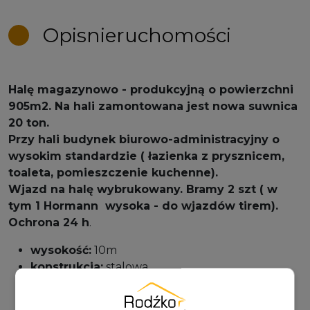
Opis
nieruchomości
Halę magazynowo - produkcyjną o powierzchni
905m2. Na hali zamontowana jest nowa suwnica
20 ton.
Przy hali budynek biurowo-administracyjny o
wysokim standardzie ( łazienka z prysznicem,
toaleta, pomieszczenie kuchenne).
Wjazd na halę wybrukowany. Bramy 2 szt ( w
tym 1 Hormann wysoka - do wjazdów tirem).
Ochrona 24 h
.
wysokość:
10m
konstrukcja:
stalowa
parking:
kostka brukowa
stan wykończenia:
gotowy/a