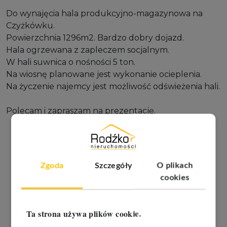
Do wynajęcia hala produkcyjno-magazynowa na
Czyżkówku.
Powierzchnia 1296m2. Bardzo dobry dojazd.
Hala ogrzewana z zapleczem socjalnym.
W hali suwnica o nośności 5 ton.
Na wiosnę planowane jest wykonanie ocieplenia.
Na życzenie najemcy jest możliwość odświeżenia hali.
Polecam i zapraszam na prezentację.
Zgoda
Szczegóły
O plikach
cookies
Ta strona używa plików cookie.