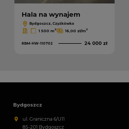
Hala na wynajem
Bydgoszcz, Czyżkówko
2
2
1 500 m
16,00 zł/m
24 000 zł
RBM-HW-110702
Bydgoszcz
ul. Graniczna 6/U11
85-201 Bydgoszcz