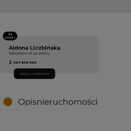
75
OFERT
Aldona Liczbińska
Specjalistka ds. sprzedaży
667 806 969
Napisz wiadomość
Opis
nieruchomości