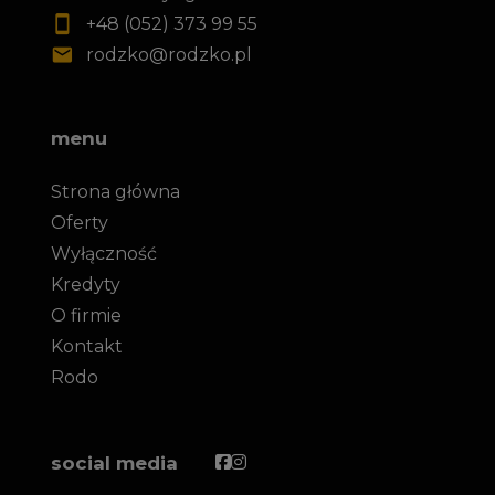
+48 (052) 373 99 55
rodzko@rodzko.pl
menu
Strona główna
Oferty
Wyłączność
Kredyty
O firmie
Kontakt
Rodo
Facebook
Facebook
social media