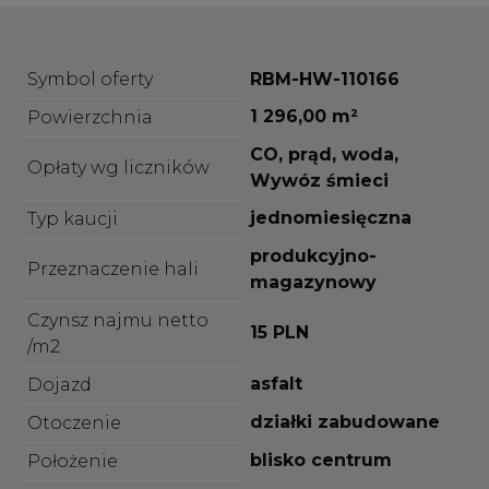
Symbol oferty
RBM-HW-110166
1 296,00 m²
Powierzchnia
CO, prąd, woda,
Opłaty wg liczników
Wywóz śmieci
jednomiesięczna
Typ kaucji
produkcyjno-
Przeznaczenie hali
magazynowy
Czynsz najmu netto
15 PLN
/m2
asfalt
Dojazd
działki zabudowane
Otoczenie
blisko centrum
Położenie