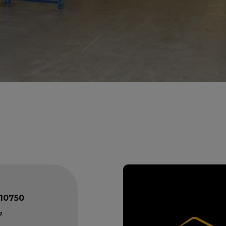
10750
²