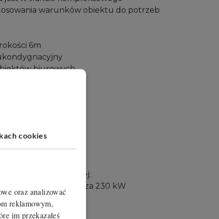
stosowania warunków obiektu do potrzeb
rokości 6m
ukondygnacyjny
obiektów biurowych
o 106 m2)
 hal magazynowych
o 1835 m2)
na części biurowej:
ikach cookies
lizacja sanitarna
kacyjna
zna części magazynowej:
 o łącznej mocy przyłącza 230 kW
iowe oraz analizować
erom reklamowym,
du auta do magazynu
óre im przekazałeś