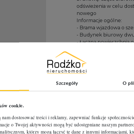
odświeżenia w celu do
nowego
Informacje ogólne:
- Brama wjazdowa o sze
- Budynek biurowy dw
- Łączna powierzchnia 
o 642 m2 (od 10,8 m2 d
- Łączna powierzchnia
o 4650 m2 (od 290 m2 d
Infrastruktura technicz
- Ogrzewanie CO
Szczegóły
O pl
- Instalacja elektryczna
- Instalacja wodna i kana
- Instalacja telekomuni
ków cookie.
Infrastruktura technic
-Instalacja elektryczna
ą nam dostosować treści i reklamy, zapewniać funkcje społecznośc
- Ogrzewanie CO
ormacje o Twojej aktywności mogą być udostępniane naszym partn
- Brak możliwości wjaz
nalitycznym, którzy mogą łączyć te dane z innymi informacjami, kt