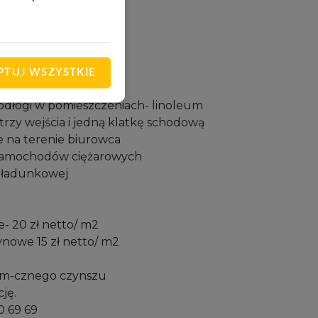
m2
regały paletowe
ktu:
PTUJ WSZYSTKIE
włókno szklane,
odłogi w pomieszczeniach- linoleum
trzy wejścia i jedną klatkę schodową
e na terenie biurowca
samochodów ciężarowych
zeładunkowej
- 20 zł netto/ m2
nowe 15 zł netto/ m2
a
3 m-cznego czynszu
ję.
0 69 69