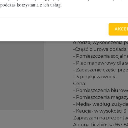
- Posadzka bezpyłowa
 podczas korzystania z ich usług.
- Nośność posadzki 5t/
- Obiekt wyposażony w 
Ogólne parametry obie
- Wykończenie biur
AKCE
o ściany: karton- gips i 
o rodzaj wykończenia p
-Część biurowa posiada 
- Pomieszczenia socjaln
- Plac manewrowy dla 
- Zadaszenie części pr
- 3 przyłącza wody
Cena:
- Pomieszczenia biurowe
- Pomieszczenia magazy
- Media- według zużyci
- Kaucja- w wysokości 
Zapraszam na prezentac
Aldona Liczbińska:667 8