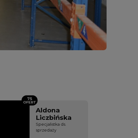
75
OFERT
Aldona
Liczbińska
Specjalistka ds.
sprzedaży