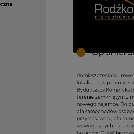
ęczna
Opis
nier
Pomieszczenia biurowe
lokalizacji, w przemysł
Bydgoszczy.Kompleks b
terenie zamkniętym z mo
nowego najemcę. Do bu
dla samochodów osobow
przystosowaną dla sam
wewnętrznych na teren
brukową. Część biurowa