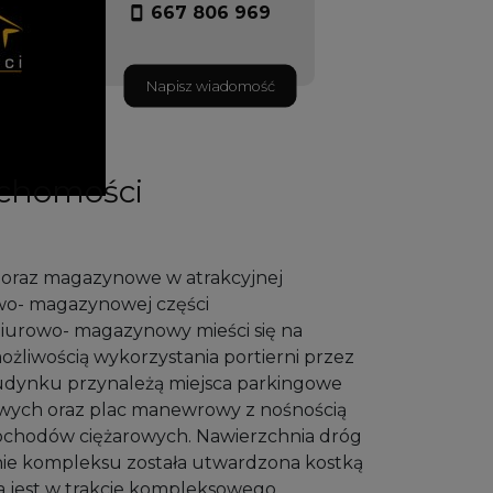
667 806 969
Napisz wiadomość
uchomości
 oraz magazynowe w atrakcyjnej
owo- magazynowej części
iurowo- magazynowy mieści się na
żliwością wykorzystania portierni przez
dynku przynależą miejsca parkingowe
ych oraz plac manewrowy z nośnością
ochodów ciężarowych. Nawierzchnia dróg
ie kompleksu została utwardzona kostką
 jest w trakcie kompleksowego