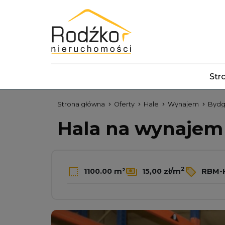
Str
Strona główna
Oferty
Hale
Wynajem
Bydg
Hala na wynaje
2
1100.00 m²
15,00 zł/m
RBM-H