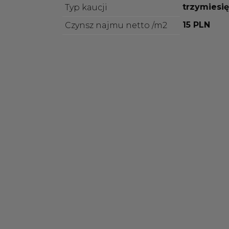
trzymiesi
Typ kaucji
15 PLN
Czynsz najmu netto /m2