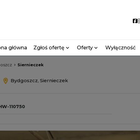
S
ona główna
Zgłoś ofertę
Oferty
Wyłączność
oszcz
Siernieczek
m
Bydgoszcz, Siernieczek
W-110750