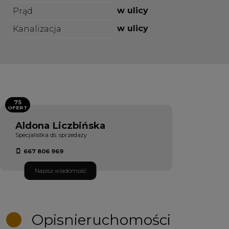
w ulicy
Prąd
w ulicy
Kanalizacja
75
OFERT
Aldona Liczbińska
Specjalistka ds. sprzedaży
667 806 969
Napisz wiadomość
Opis
nieruchomości