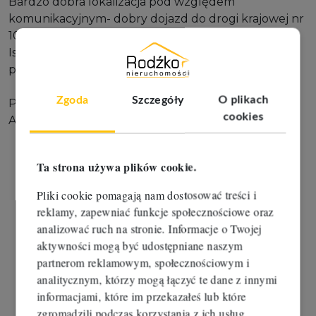
Bardzo dobra lokalizacja pod względem
komunikacyjnym- dobry dojazd do drogi krajowej nr
10.
Istnieje możliwość podziału i zakupu mniejszej
powierzchni.
Zgoda
Szczegóły
O plikach
Polecam i zapraszam na prezentację.
cookies
Aldona Liczbińska 667 80 69 69
Ta strona używa plików cookie.
Pliki cookie pomagają nam dostosować treści i
reklamy, zapewniać funkcje społecznościowe oraz
analizować ruch na stronie. Informacje o Twojej
aktywności mogą być udostępniane naszym
partnerom reklamowym, społecznościowym i
analitycznym, którzy mogą łączyć te dane z innymi
informacjami, które im przekazałeś lub które
zgromadzili podczas korzystania z ich usług.