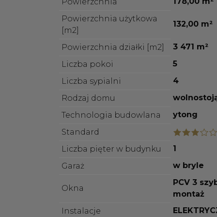
178,00 m²
Powierzchnia
Powierzchnia użytkowa
132,00 m²
[m2]
3 471 m²
Powierzchnia działki [m2]
5
Liczba pokoi
4
Liczba sypialni
wolnostoj
Rodzaj domu
ytong
Technologia budowlana
Standard
1
Liczba pięter w budynku
w bryle
Garaż
PCV 3 szyb
Okna
montaż
ELEKTRYC
Instalacje