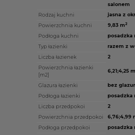
salonem
jasna z o
Rodzaj kuchni
2
9,83 m
Powierzchnia kuchni
posadzka
Podłoga kuchni
razem z w
Typ łazienki
2
Liczba łazienek
Powierzchnia łazienki
6,21;4,25 
[m2]
bez glazu
Glazura łazienki
posadzka
Podłoga łazienki
2
Liczba przedpokoi
6,76;4,99
Powierzchnia przedpokoi
posadzka
Podłoga przedpokoi