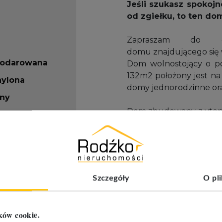
Jeśli szukasz spokojn
od zgiełku, to ten dom
Zapraszam do ob
domu znajdującego się 
podarowana
Dom wolnostojący o po
132m2 położony jest na
hylona
domy jednorodzinne ora
rny
Dom zbudowany z ytong
 ceramiczna
12.
Dach pokryty dachówka
lenienauzytkowanie_brak
Okna PCV firmy Gealan
zewnętrzne aluminiowe
czenia
Rozprowadzona instala
Szczegóły
O pl
oczyszczalnia ściekó
tynkiem gipsowym. W sa
Parter to kuchnia z jad
ków cookie.
oraz gabinet lub pokój 