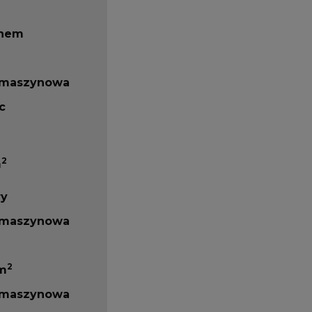
knem
 maszynowa
c
2
m
ry
 maszynowa
2
 m
 maszynowa