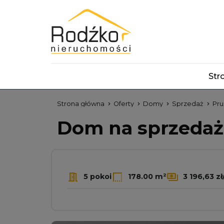
Str
Strona główna
Oferty
Domy
Sprzedaż
Pru
Dom na sprzeda
5 pokoi
178.00 m²
3 196,63 z