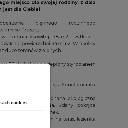
ego miejsca dla swojej rodziny, z dala
 jest dla Ciebie!
ejrzenia pięknego rodzinnego
w gminie Pruszcz.
wierzchni całkowitej 178 m2, użytkowej
 działce o powierzchni 3471 m2. W okolicy
z dużo terenów zielonych.
u 36, dodatkowo ocieplony styropianem
 ceramiczną.
 trzyszybowe, parapety z konglomeratu
.
cja elektryczna, wykonana ekologiczna
ikach cookies
w, doprowadzona woda. Ściany pokryte
lonie miejsce na kominek.
alnia, salon z wyjściem na taras, łazienka
gościnny.