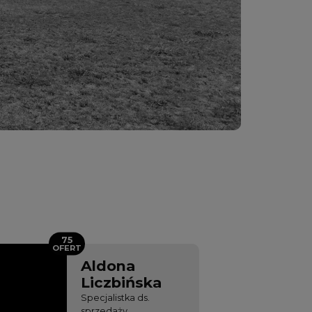
75
OFERT
Aldona
Liczbińska
Specjalistka ds.
sprzedaży