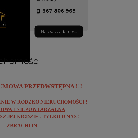
667 806 969
Napisz wiadomość
uchomości
UMOWA PRZEDWSTĘPNA !!!
NIE W RODŹKO NIERUCHOMOŚCI !
OWA I NIEPOWTARZALNA
Z JEJ NIGDZIE - TYLKO U NAS !
ZBRACHLIN