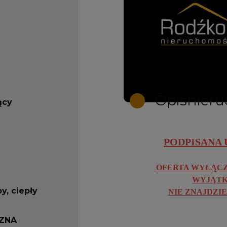
Opis
nier
ący
PODPISANA 
OFERTA WYŁĄCZ
WYJĄTK
y, ciepły
NIE ZNAJDZIES
ZNA