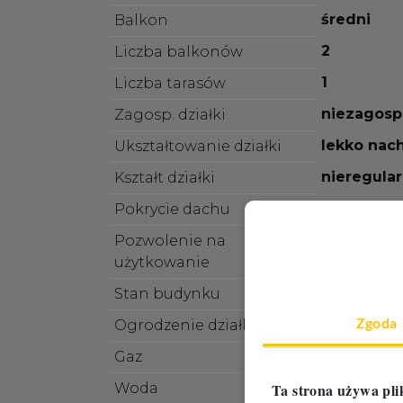
średni
Balkon
2
Liczba balkonów
1
Liczba tarasów
niezagos
Zagosp. działki
lekko nac
Ukształtowanie działki
nieregula
Kształt działki
dachówka
Pokrycie dachu
Pozwolenie na
vir_pozwo
użytkowanie
do wykoń
Stan budynku
brak
Zgoda
Ogrodzenie działki
brak
Gaz
jest
Ta strona używa pli
Woda