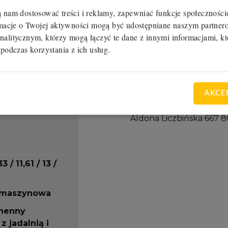
Piętro to 3 sypialnie, ła
ntowa
ą nam dostosować treści i reklamy, zapewniać funkcje społecznośc
ormacje o Twojej aktywności mogą być udostępniane naszym partn
Bardzo dobra lokalizacja
nalitycznym, którzy mogą łączyć te dane z innymi informacjami, kt
inna
1,5km do zjazdu do d
 podczas korzystania z ich usług.
27km.
Ośrodek zdrowia, szkoła
1,5km.
lnia
AKCE
na
Polecam i zapraszam na
Aldona Liczbińska 667 8
3 / 11,61 / 13 /
 maszynowa
henny
z jadalnią i