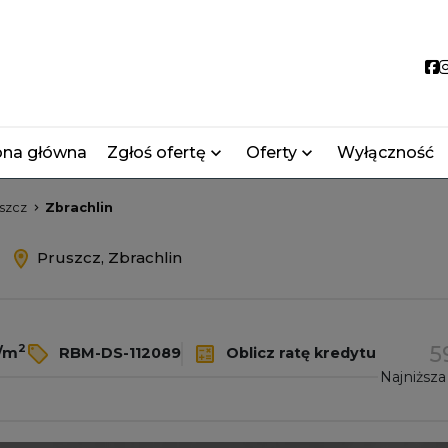
S
ona główna
Zgłoś ofertę
Oferty
Wyłączność
szcz
Zbrachlin
ż
Pruszcz, Zbrachlin
5
2
ł/m
RBM-DS-112089
Oblicz ratę kredytu
Najniższa