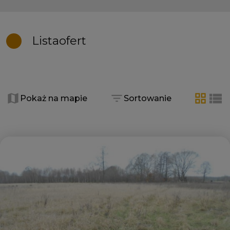
Lista
ofert
+
−
Pokaż na mapie
Sortowanie
tabela
list
Dodaj