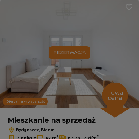
Dodaj
REZERWACJA
nowa
cena
Oferta na wyłączność
Mieszkanie na sprzedaż
Bydgoszcz, Błonie
2
2
3 pokoje
47 m
8 936,17 zł/m