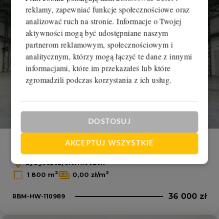
reklamy, zapewniać funkcje społecznościowe oraz
analizować ruch na stronie. Informacje o Twojej
aktywności mogą być udostępniane naszym
partnerom reklamowym, społecznościowym i
analitycznym, którzy mogą łączyć te dane z innymi
informacjami, które im przekazałeś lub które
zgromadzili podczas korzystania z ich usług.
DOSTOSUJ
AKCEPTUJ WSZYSTKIE
Hala na wynajem
Bydgoszcz, Siernieczek
2
2
1 800 m
0,00 zł/m
36 000 zł
RBM-HW-110989