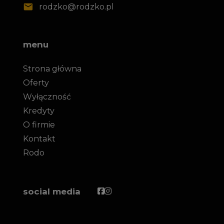
rodzko@rodzko.pl
menu
Strona główna
Oferty
Wyłączność
Kredyty
O firmie
Kontakt
Rodo
Facebook
Facebook
social media