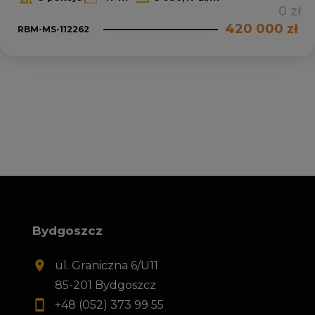
0 zł
420 000 zł
RBM-MS-112262
Bydgoszcz
ul. Graniczna 6/U11
85-201 Bydgoszcz
+48 (052) 373 99 55