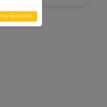
lubionych
PTUJ WSZYSTKIE