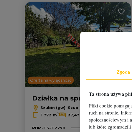
Dodaj
2
Zgoda
Oferta na wyłączność
Ta strona używa pli
Działka na sprzedaż
Pliki cookie pomagaj
Szubin (gw), Szubin-Wieś
ruch na stronie. Inf
2
2
1 772 m
87,47 zł/m
społecznościowym i a
lub które zgromadzili
155 000 zł
RBM-GS-112270