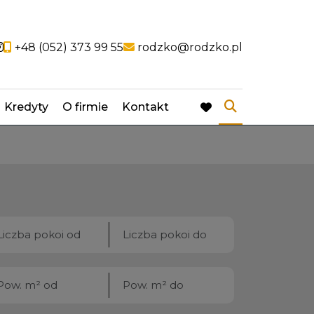
ocial link
Social link
+48 (052) 373 99 55
rodzko@rodzko.pl
Kredyty
O firmie
Kontakt
favorite