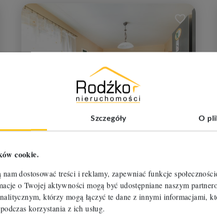
 do ulubionych
Dodaj do u
nowa
Szczegóły
O pl
cena
Oferta na wyłączność
ków cookie.
Dom na sprzedaż
ą nam dostosować treści i reklamy, zapewniać funkcje społecznośc
Szubin (gw), Szubin-Wieś
ormacje o Twojej aktywności mogą być udostępniane naszym partn
2
2
7 pokoi
261 m
2 297,92 zł/m
nalitycznym, którzy mogą łączyć te dane z innymi informacjami, kt
649 000 zł
 podczas korzystania z ich usług.
599 000 zł
RBM-DS-112243