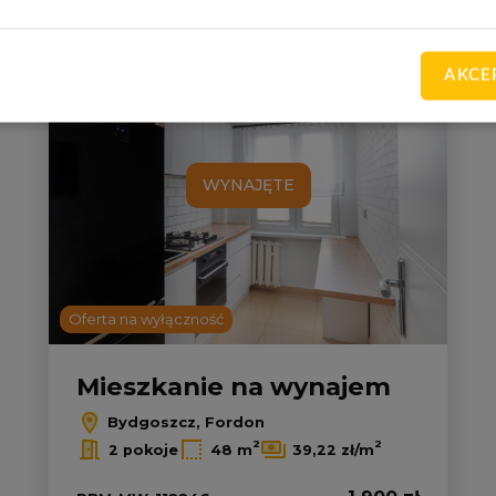
Dodaj do u
AKCE
WYNAJĘTE
Oferta na wyłączność
Mieszkanie na wynajem
Bydgoszcz, Fordon
2
2
2 pokoje
48 m
39,22 zł/m