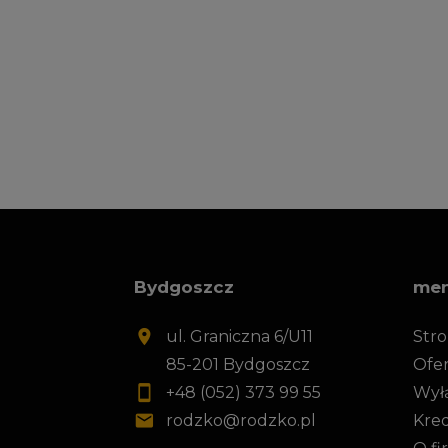
Bydgoszcz
me
ul. Graniczna 6/U11
Str
85-201 Bydgoszcz
Ofer
+48 (052) 373 99 55
Wył
rodzko@rodzko.pl
Kre