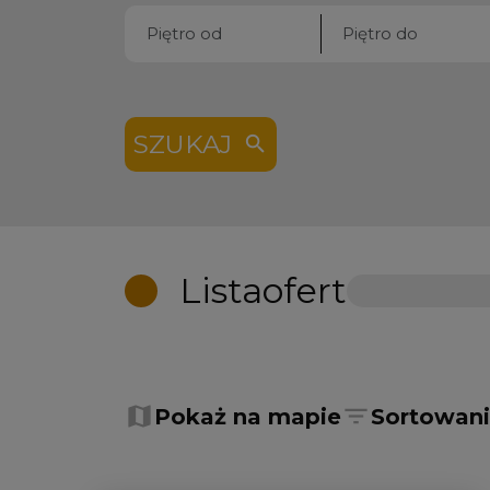
SZUKAJ
Lista
ofert
+
−
Pokaż na mapie
Sortowan