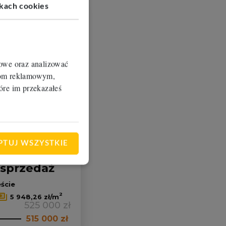
ikach cookies
Dodaj do ulubionych
iowe oraz analizować
erom reklamowym,
óre im przekazałeś
nowa
cena
PTUJ WSZYSTKIE
 sprzedaż
ście
Leaflet
|
© OpenMapTiles
© OpenStreetMap contributors
2
5 948,26 zł/m
525 000 zł
515 000 zł