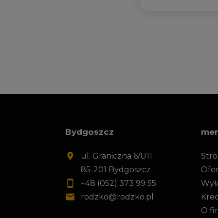
Bydgoszcz
me
ul. Graniczna 6/U11
Str
85-201 Bydgoszcz
Ofer
+48 (052) 373 99 55
Wył
rodzko@rodzko.pl
Kre
O fi