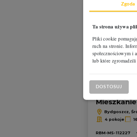
Zgoda
Ta strona używa pli
Pliki cookie pomagaj
ruch na stronie. Inf
społecznościowym i a
lub które zgromadzili
Oferta na wyłączność
DOSTOSUJ
Mieszkanie
Bydgoszcz, Śr
4 pokoje
1
RBM-MS-112227