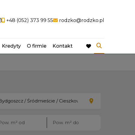
ocial link
Social link
+48 (052) 373 99 55
rodzko@rodzko.pl
Kredyty
O firmie
Kontakt
favorite