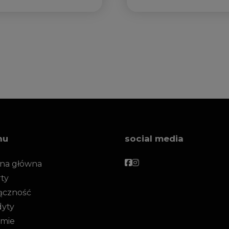
nu
social media
Facebook
Facebook
ona główna
ty
ączność
dyty
rmie