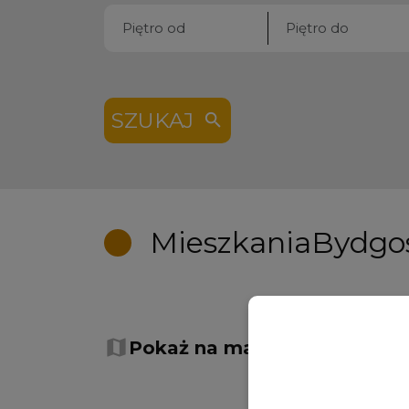
SZUKAJ
Mieszkania
Bydgo
+
−
Pokaż na mapie
Sortowan