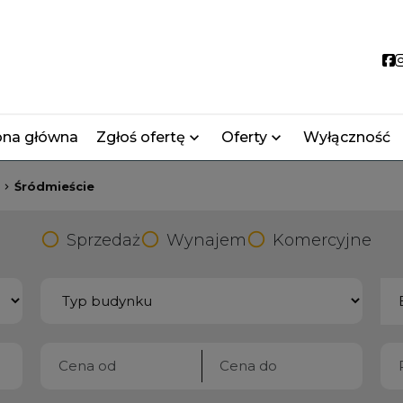
S
ona główna
Zgłoś ofertę
Oferty
Wyłączność
Śródmieście
Sprzedaż
Wynajem
Komercyjne