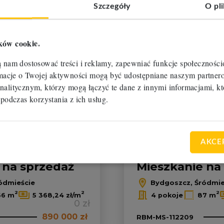
Szczegóły
O pl
Dodaj do ulubionych
ków cookie.
ą nam dostosować treści i reklamy, zapewniać funkcje społecznośc
ormacje o Twojej aktywności mogą być udostępniane naszym partn
nalitycznym, którzy mogą łączyć te dane z innymi informacjami, kt
 podczas korzystania z ich usług.
nowa
cena
Oferta na wyłączność
AKCE
 na sprzedaż
Mieszkanie na
ódmieście
Bydgoszcz, Śródmie
2
2
2
66 m
5 368,24 zł/m
4 pokoje
87 m
0 zł
890 000 zł
RBM-MS-112209