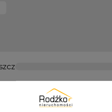
szcz
ie
tabela
lista