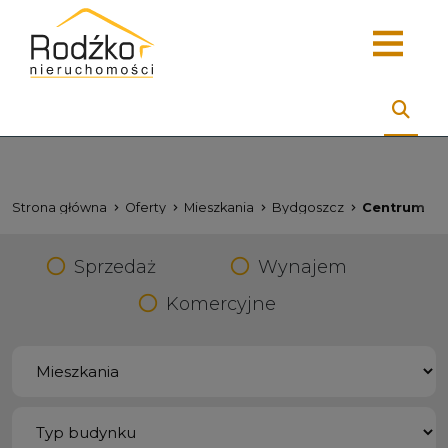
Strona główna
Oferty
Mieszkania
Bydgoszcz
Centrum
Sprzedaż
Wynajem
Komercyjne