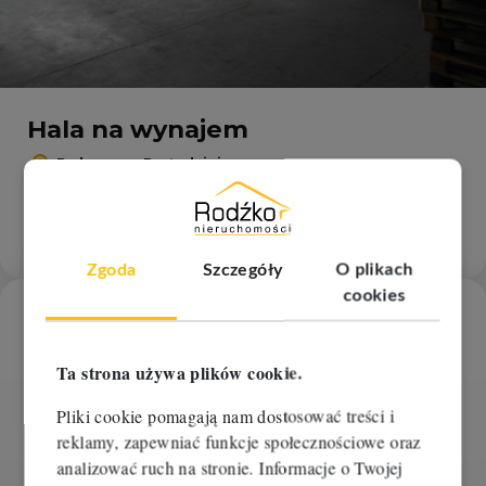
Hala na wynajem
Bydgoszcz, Bartodzieje
2
2
1 342 m
10,00 zł/m
13 420 zł
RBM-HW-110283
Zgoda
Szczegóły
O plikach
cookies
Dodaj
Ta strona używa plików cookie.
Pliki cookie pomagają nam dostosować treści i
reklamy, zapewniać funkcje społecznościowe oraz
analizować ruch na stronie. Informacje o Twojej