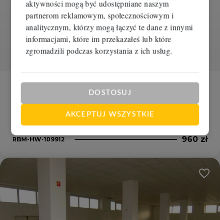
aktywności mogą być udostępniane naszym
partnerom reklamowym, społecznościowym i
analitycznym, którzy mogą łączyć te dane z innymi
informacjami, które im przekazałeś lub które
zgromadzili podczas korzystania z ich usług.
Hala na wynajem
DOSTOSUJ
Bydgoszcz, Bartodzieje
AKCEPTUJ WSZYSTKIE
2
2
80 m
12,00 zł/m
960 zł
RBM-HW-109912
Dodaj