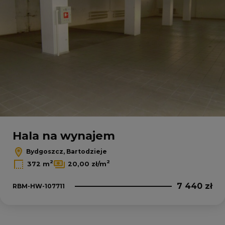
Hala na wynajem
Bydgoszcz, Bartodzieje
2
2
372 m
20,00 zł/m
7 440 zł
RBM-HW-107711