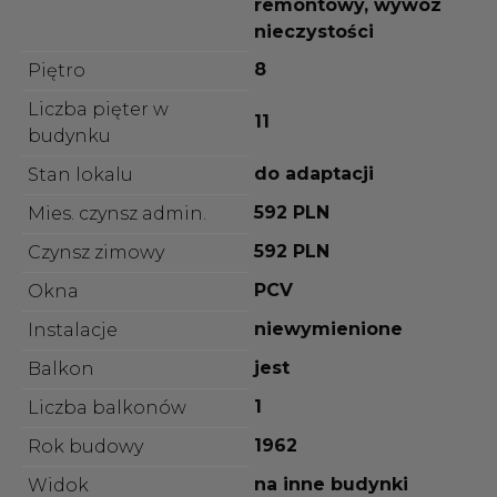
remontowy, wywóz
nieczystości
8
Piętro
Liczba pięter w
11
budynku
do adaptacji
Stan lokalu
592 PLN
Mies. czynsz admin.
592 PLN
Czynsz zimowy
PCV
Okna
niewymienione
Instalacje
jest
Balkon
1
Liczba balkonów
1962
Rok budowy
na inne budynki
Widok