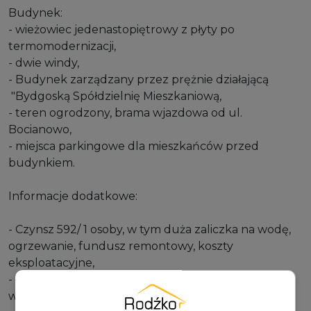
Budynek:
- wieżowiec jedenastopiętrowy z płyty po
termomodernizacji,
- dwie windy,
- Budynek zarządzany przez prężnie działającą
"Bydgoską Spółdzielnię Mieszkaniową,
- teren ogrodzony, brama wjazdowa od ul.
Bocianowo,
- miejsca parkingowe dla mieszkańców przed
budynkiem.
Informacje dodatkowe:
- Czynsz 592/ 1 osoby, w tym duża zaliczka na wodę,
ogrzewanie, fundusz remontowy, koszty
eksploatacyjne,
- Dodatkowo płatna energia elektryczna oraz gaz
według zużycia.