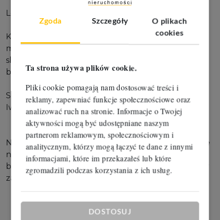
Lokalizacja:
Zgoda
Szczegóły
O plikach
cookies
Komfort życia zapewni rozwinięta infrastruktura
miejska oraz pobliskie przystanki autobusowe,
sklepy, rynek, szkoły, przedszkole, przychodnie,
Ta strona używa plików cookie.
banki.
Pliki cookie pomagają nam dostosować treści i
Serdecznie zapraszam do kontaktu:
reklamy, zapewniać funkcje społecznościowe oraz
Iwona Leśniewska 782-605-000
analizować ruch na stronie. Informacje o Twojej
aktywności mogą być udostępniane naszym
partnerom reklamowym, społecznościowym i
Naszym klientom oferujemy profesjonalne wsparcie
analitycznym, którzy mogą łączyć te dane z innymi
na każdym etapie transakcji, oferujemy również
informacjami, które im przekazałeś lub które
bezpłatne doradztwo w zakresie kredytowania przy
zgromadzili podczas korzystania z ich usług.
zakupie nieruchomości.
DOSTOSUJ