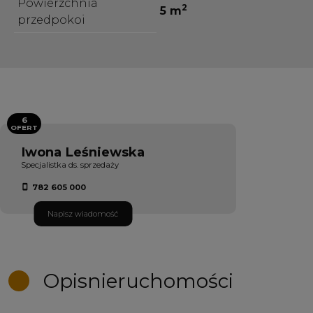
Powierzchnia
2
5 m
przedpokoi
6
OFERT
Iwona Leśniewska
Specjalistka ds. sprzedaży
782 605 000
Napisz wiadomość
Opis
nieruchomości