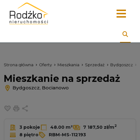
Strona główna
Oferty
Mieszkania
Sprzedaż
Bydgoszcz
Mieszkanie na sprzedaż
Bydgoszcz, Bocianowo
Dodaj do ulubionych
Drukuj
Udostępnij
2
3 pokoje
48.00 m²
7 187,50 zł/m
8 piętro
RBM-MS-112193