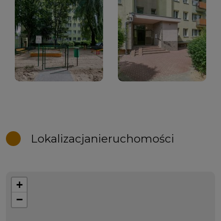
Lokalizacja
nieruchomości
+
−