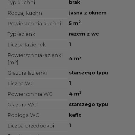
brak
Typ kuchni
jasna z oknem
Rodzaj kuchni
2
5 m
Powierzchnia kuchni
razem z wc
Typ łazienki
1
Liczba łazienek
Powierzchnia łazienki
2
4 m
[m2]
starszego typu
Glazura łazienki
1
Liczba WC
2
4 m
Powierzchnia WC
starszego typu
Glazura WC
kafle
Podłoga WC
1
Liczba przedpokoi