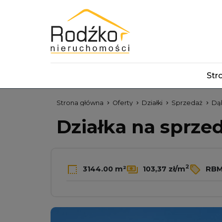
Str
Strona główna
Oferty
Działki
Sprzedaż
Dą
Działka na sprze
2
3144.00 m²
103,37 zł/m
RBM-