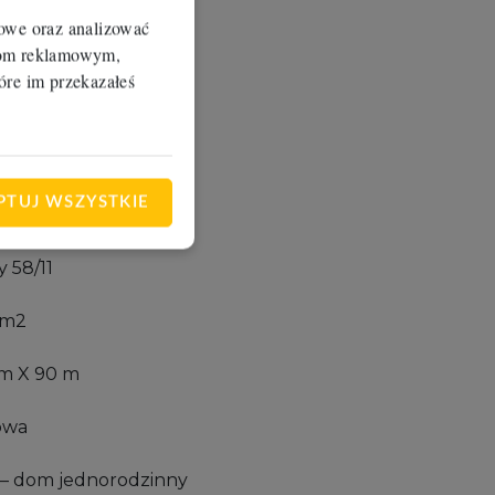
y 58/10
iowe oraz analizować
erom reklamowym,
 m2
óre im przekazałeś
0 m
x od 60 m do 25 m
owa
PTUJ WSZYSTKIE
dom jednorodzinny
y 58/11
 m2
m X 90 m
owa
dom jednorodzinny