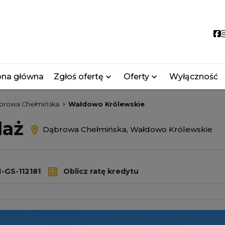
S
ona główna
Zgłoś ofertę
Oferty
Wyłączność
browa Chełmińska
Wałdowo Królewskie
daż
Dąbrowa Chełmińska, Wałdowo Królewskie
GS-112181
Oblicz ratę kredytu