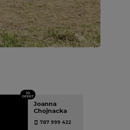
10
OFERT
Joanna
Chojnacka
787 999 422