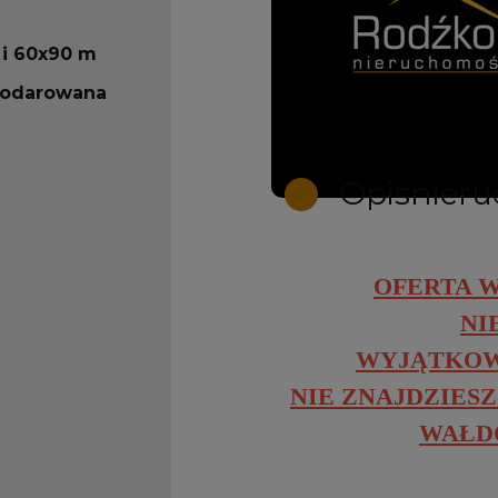
 i 60x90 m
podarowana
Opis
nier
OFERTA 
NI
WYJĄTKOW
NIE ZNAJDZIESZ 
WAŁD