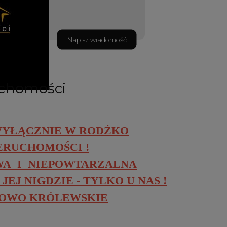
Napisz wiadomość
uchomości
WYŁĄCZNIE W RODŹKO
ERUCHOMOŚCI !
A I NIEPOWTARZALNA
JEJ NIGDZIE - TYLKO U NAS !
OWO KRÓLEWSKIE