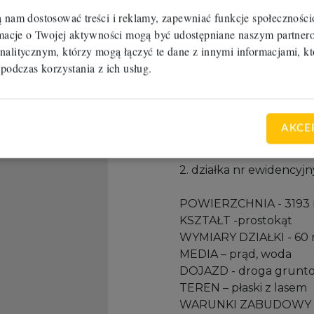
1. działka nr ewidencyjn
ą nam dostosować treści i reklamy, zapewniać funkcje społecznośc
ormacje o Twojej aktywności mogą być udostępniane naszym partn
POWIERZCHNIA - 3144
nalitycznym, którzy mogą łączyć te dane z innymi informacjami, kt
KSZTAŁT -trapez
 podczas korzystania z ich usług.
WYMIARY DZIAŁKI – 10
MEDIA – prąd, woda
DOJAZD - droga grunt
TEREN – płaski z lasem
AKCE
WARUNKI ZABUDOWY – 
2. działka nr ewidencyjn
POWIERZCHNIA - 3193
KSZTAŁT -prostokąt
WYMIARY DZIAŁKI - 60 
MEDIA – prąd, woda
DOJAZD - droga grunt
TEREN – płaski z lasem
WARUNKI ZABUDOWY – 