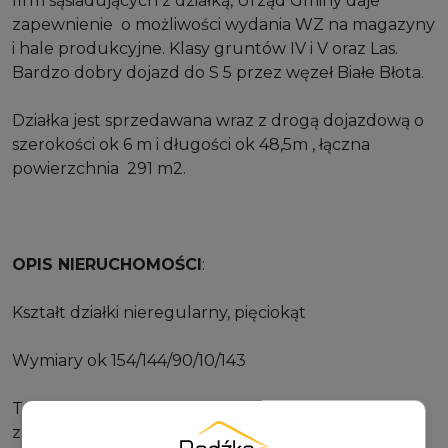
firm sąsiadujących z działką, Urząd Gminy daje
zapewnienie o możliwości wydania WZ na magazyny
i hale produkcyjne. Klasy gruntów IV i V oraz Las.
Bardzo dobry dojazd do S 5 przez węzeł Białe Błota.
Działka jest sprzedawana wraz z drogą dojazdową o
szerokości ok 6 m i długości ok 48,5m , łączna
powierzchnia 291 m2.
OPIS NIERUCHOMOŚCI
:
Kształt działki nieregularny, pięciokąt
Wymiary ok 154/144/90/10/143
Teren płaski, częściowo ogrodzony i częściowo
zalesiony (1267m2);