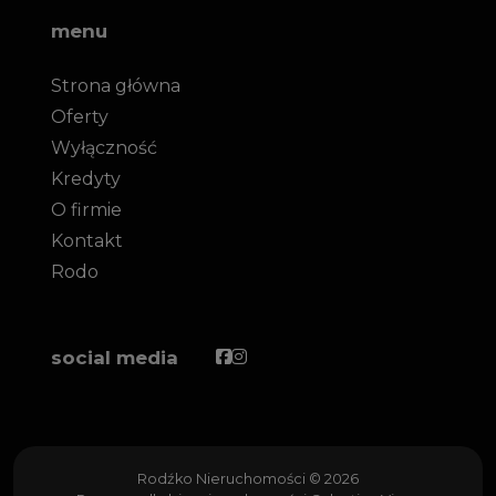
menu
Strona główna
Oferty
Wyłączność
Kredyty
O firmie
Kontakt
Rodo
Facebook
Facebook
social media
Rodźko Nieruchomości © 2026