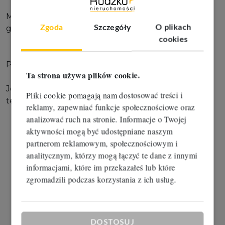
Media w drodze oddalonej o 48,5 m - prąd, woda,
Zgoda
Szczegóły
O plikach
gaz.
cookies
Polecam i zapraszam na prezentację!
Ta strona używa plików cookie.
Joanna Chojnacka
Pliki cookie pomagają nam dostosować treści i
tel. 787999422
reklamy, zapewniać funkcje społecznościowe oraz
analizować ruch na stronie. Informacje o Twojej
aktywności mogą być udostępniane naszym
partnerom reklamowym, społecznościowym i
analitycznym, którzy mogą łączyć te dane z innymi
informacjami, które im przekazałeś lub które
zgromadzili podczas korzystania z ich usług.
DOSTOSUJ