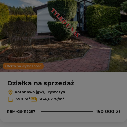
Oferta na wyłączność
Działka na sprzedaż
Koronowo (gw), Tryszczyn
2
2
390 m
384,62 zł/m
150 000 zł
RBM-GS-112257