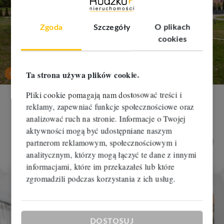
Zgoda
Szczegóły
O plikach
cookies
nowa
cena
Ta strona używa plików cookie.
Oferta na wyłączność
Pliki cookie pomagają nam dostosować treści i
Dom na sprzedaż
reklamy, zapewniać funkcje społecznościowe oraz
analizować ruch na stronie. Informacje o Twojej
Dobrcz, Stronno
aktywności mogą być udostępniane naszym
2
2
4 pokoje
136 m
4 338,24 zł/m
630 000 zł
partnerom reklamowym, społecznościowym i
590 000 zł
analitycznym, którzy mogą łączyć te dane z innymi
RBM-DS-112273
informacjami, które im przekazałeś lub które
zgromadzili podczas korzystania z ich usług.
Dodaj
DOSTOSUJ