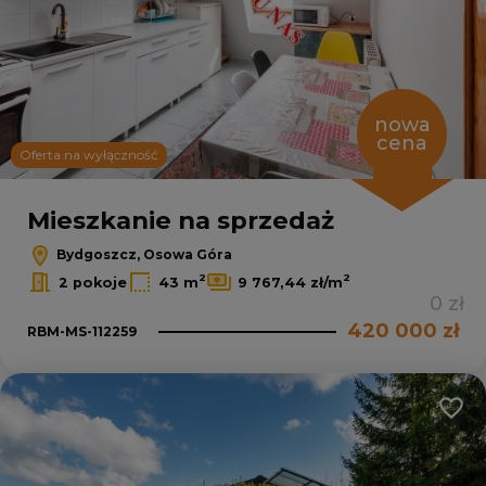
nowa
cena
Oferta na wyłączność
Mieszkanie na sprzedaż
Bydgoszcz, Osowa Góra
2
2
2 pokoje
43 m
9 767,44 zł/m
0 zł
420 000 zł
RBM-MS-112259
Dodaj