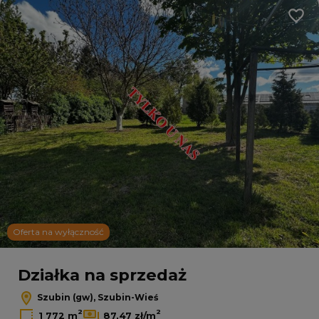
Dodaj
Oferta na wyłączność
Działka na sprzedaż
Szubin (gw), Szubin-Wieś
2
2
1 772 m
87,47 zł/m