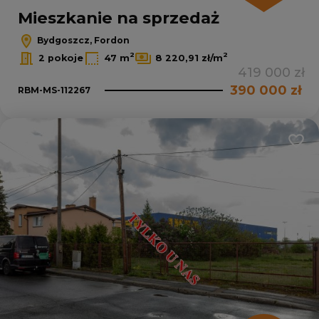
Mieszkanie na sprzedaż
Bydgoszcz, Fordon
2
2
2 pokoje
47 m
8 220,91 zł/m
419 000 zł
390 000 zł
RBM-MS-112267
Dodaj