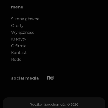
menu
Strona główna
Oferty
Wyłączność
Kredyty
O firmie
Kontakt
Rodo
Facebook
Facebook
social media
Rodźko Nieruchomości © 2026