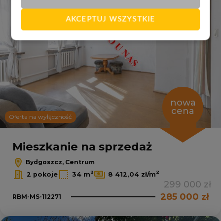
AKCEPTUJ WSZYSTKIE
nowa
cena
Oferta na wyłączność
Mieszkanie na sprzedaż
Bydgoszcz, Centrum
2
2
2 pokoje
34 m
8 412,04 zł/m
299 000 zł
285 000 zł
RBM-MS-112271