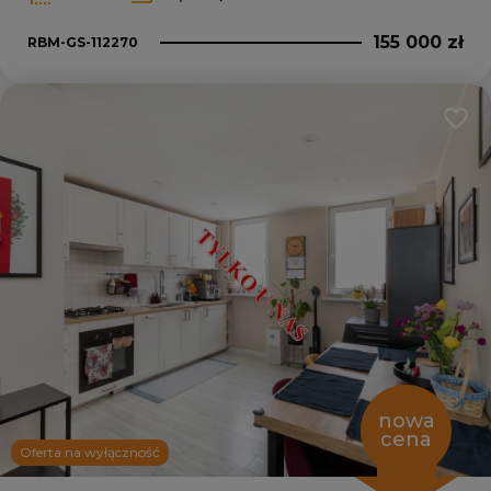
155 000 zł
RBM-GS-112270
Dodaj
nowa
cena
Oferta na wyłączność