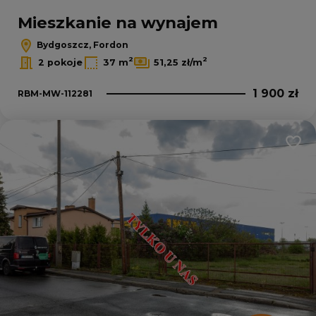
Mieszkanie na wynajem
Bydgoszcz, Fordon
2
2
2 pokoje
37 m
51,25 zł/m
1 900 zł
RBM-MW-112281
Dodaj