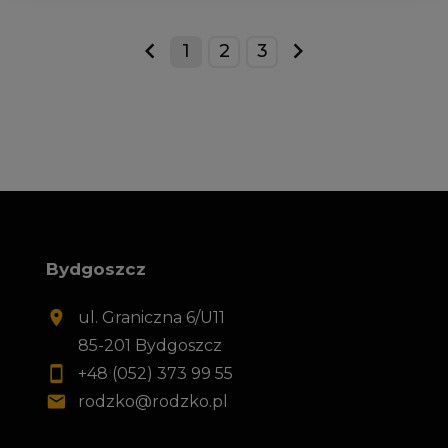
1
2
3
prev
next
Bydgoszcz
ul. Graniczna 6/U11
85-201 Bydgoszcz
+48 (052) 373 99 55
rodzko@rodzko.pl