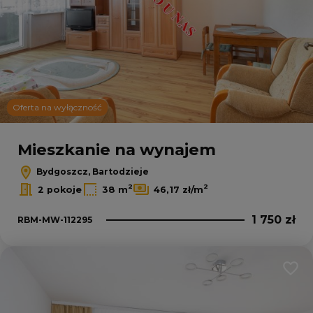
2
2
Oferta na wyłączność
Leaflet
|
© OpenMapTiles
© OpenStreetMap contributors
Mieszkanie na wynajem
Bydgoszcz, Bartodzieje
2
2
2 pokoje
38 m
46,17 zł/m
1 750 zł
RBM-MW-112295
Dodaj