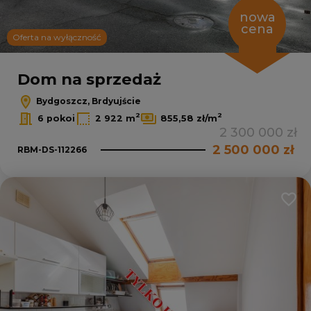
nowa
cena
Oferta na wyłączność
Dom na sprzedaż
Bydgoszcz, Brdyujście
2
2
6 pokoi
2 922 m
855,58 zł/m
2 300 000 zł
2 500 000 zł
RBM-DS-112266
Dodaj