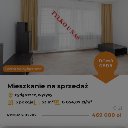
nowa
cena
Oferta na wyłączność
Mieszkanie na sprzedaż
Bydgoszcz, Wyżyny
2
2
3 pokoje
53 m
8 854,07 zł/m
0 zł
469 000 zł
RBM-MS-112287